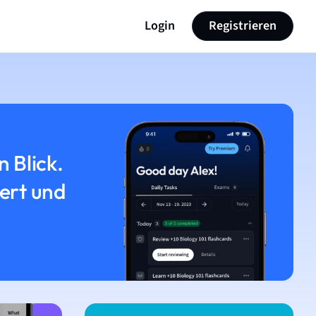
Login
Registrieren
n Blick.
iert und