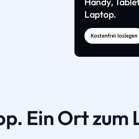
Handy, Tablet
Laptop.
Kostenfrei loslegen
pp. Ein Ort zum 