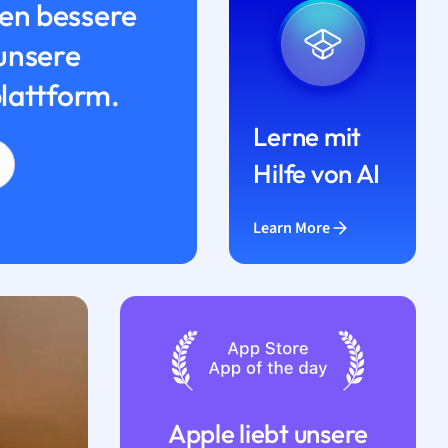
n bessere
unsere
lattform.
Lerne mit
Hilfe von AI
Learn More
Apple liebt unsere