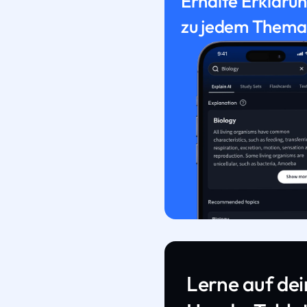
Erhalte Erkläru
zu jedem Thema
Lerne auf de