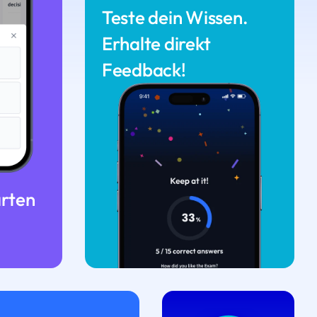
Teste dein Wissen.
Erhalte direkt
Feedback!
arten