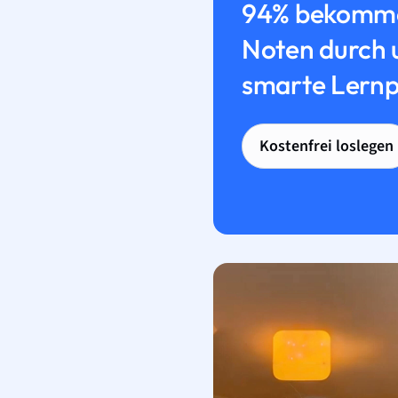
94% bekomme
Noten durch 
smarte Lernp
Kostenfrei loslegen