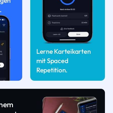
ngen
.
Lerne Karteikarten
mit Spaced
Repetition.
inem