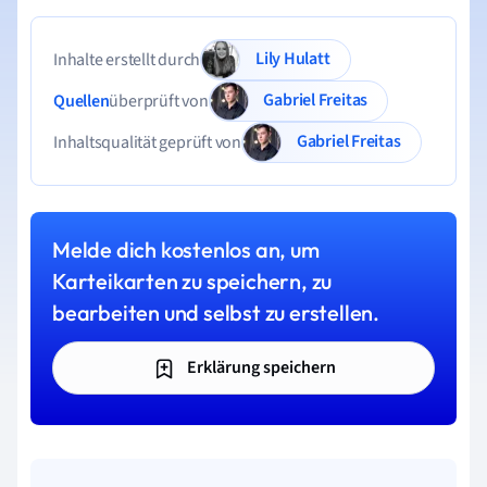
Lily Hulatt
Inhalte erstellt durch
Gabriel Freitas
Quellen
überprüft von
Gabriel Freitas
Inhaltsqualität geprüft von
Melde dich kostenlos an, um
Karteikarten zu speichern, zu
bearbeiten und selbst zu erstellen.
Erklärung speichern