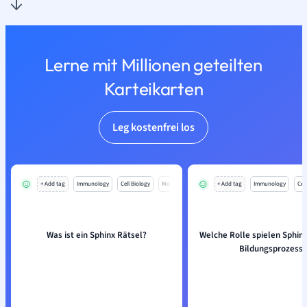
Lerne mit Millionen geteilten
Karteikarten
Leg kostenfrei los
+ Add tag
Immunology
Cell Biology
Mo
+ Add tag
Immunology
Cell
Was ist ein Sphinx Rätsel?
Welche Rolle spielen Sphinx
Bildungsprozess?