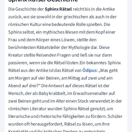
Die Geschichte der
Sphinx Rätsel
reicht bis in die Antike
zurück, wo sie sowohl in der griechischen als auch in der
römischen Kultur eine bedeutende Rolle spielten. Die
Sphinx selbst, ein mythisches Wesen mit dem Kopf einer
Frau und dem Körper eines Löwen, stellte den
berühmtesten Rätselsteller der Mythologie dar. Diese
Kreatur stellte Reisenden Fragen und ließ sie nur dann
passieren, wenn sie die Rätsel lösten.Ein bekanntes Sphinx
Rätsel aus der Antike ist das Rätsel von
Ödipus
: „Was geht
am Morgen auf vier Beinen, am Mittag auf zwei und am
Abend auf drei?“ Die Antwort auf dieses Rätsel ist der
Mensch, der als Baby krabbelt, im Erwachsenenalter auf
zwei Beinen geht und im Alter einen Stock verwendet.In der
römischen Literatur wurden Sphinx Rätsel genutzt, um
literarische und rhetorische Fähigkeiten zu fördern. Schüler
wurden oft herausgefordert, Rätsel zu lösen, um ihre
Kreativität und ihr kritisches Denken zu entwickeln.