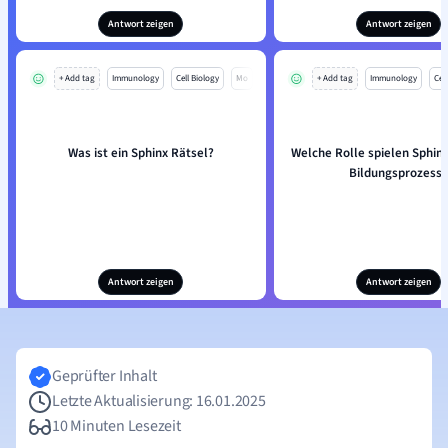
Antwort zeigen
Antwort zeigen
+ Add tag
Immunology
Cell Biology
Mo
+ Add tag
Immunology
Cell
Was ist ein Sphinx Rätsel?
Welche Rolle spielen Sphinx
Bildungsprozess?
Antwort zeigen
Antwort zeigen
Geprüfter Inhalt
Letzte Aktualisierung: 16.01.2025
10 Minuten Lesezeit