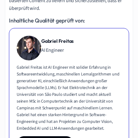
basierten Content zu liefern und sicherzustellen, dass er
überprüft wird.
Inhaltliche Qualität geprüft von:
Gabriel Freitas
AI Engineer
Gabriel Freitas ist AI Engineer mit solider Erfahrung in
Softwareentwicklung, maschinellen Lernalgorithmen und
generativer KI, einschließlich Anwendungen großer
Sprachmodelle (LLMs). Er hat Elektrotechnik an der
Universität von São Paulo studiert und macht aktuell
seinen MSc in Computertechnik an der Universität von
Campinas mit Schwerpunkt auf maschinellem Lernen.
Gabriel hat einen starken Hintergrund in Software-
Engineering und hat an Projekten zu Computer Vision,
Embedded AI und LLM-Anwendungen gearbeitet.