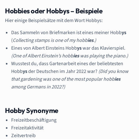
Hobbies oder Hobbys – Beispiele
Hier einige Beispielsätze mit dem Wort Hobbys:
Das Sammeln von Briefmarken ist eines meiner Hobb
ys
(
Collecting stamps is one of my hobb
ies
.
)
Eines von Albert Einsteins Hobb
ys
war das Klavierspiel.
(One of Albert Einstein’s hobb
ies
was playing the piano.)
Wusstest du, dass Gartenarbeit eines der beliebtesten
Hobb
ys
der Deutschen im Jahr 2022 war?
(Did you know
that gardening was one of the most popular hobb
ies
among Germans in 2022?)
Hobby Synonyme
Freizeitbeschäftigung
Freizeitaktivität
Zeitvertreib