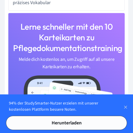
präzises Vokabular
Lerne schneller mit den 10
Karteikarten zu
Pflegedokumentationstraining
Melde dich kostenlos an, um Zugriff auf all unsere
Karteikarten zu erhalten.
94% der StudySmarter-Nutzer erzielen mit unserer
kostenlosen Plattform bessere Noten.
Herunterladen