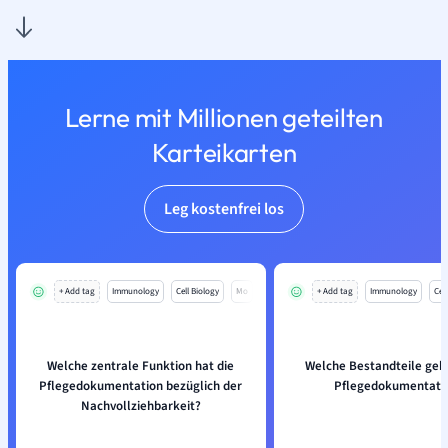
Lerne mit Millionen geteilten
Karteikarten
Leg kostenfrei los
+ Add tag
Immunology
Cell Biology
Mo
+ Add tag
Immunology
Cell
Welche zentrale Funktion hat die
Welche Bestandteile geh
Pflegedokumentation bezüglich der
Pflegedokumentati
Nachvollziehbarkeit?