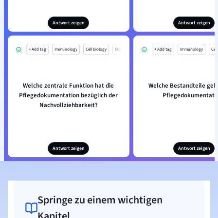
Antwort zeigen
Antwort zeigen
+ Add tag
Immunology
Cell Biology
Mo
+ Add tag
Immunology
Cell
Welche zentrale Funktion hat die
Welche Bestandteile geh
Pflegedokumentation bezüglich der
Pflegedokumentati
Nachvollziehbarkeit?
Antwort zeigen
Antwort zeigen
Springe zu einem wichtigen
Kapitel