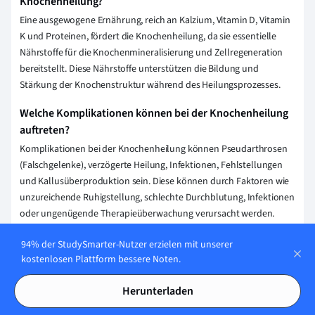
Knochenheilung?
Eine ausgewogene Ernährung, reich an Kalzium, Vitamin D, Vitamin
K und Proteinen, fördert die Knochenheilung, da sie essentielle
Nährstoffe für die Knochenmineralisierung und Zellregeneration
bereitstellt. Diese Nährstoffe unterstützen die Bildung und
Stärkung der Knochenstruktur während des Heilungsprozesses.
Welche Komplikationen können bei der Knochenheilung
auftreten?
Komplikationen bei der Knochenheilung können Pseudarthrosen
(Falschgelenke), verzögerte Heilung, Infektionen, Fehlstellungen
und Kallusüberproduktion sein. Diese können durch Faktoren wie
unzureichende Ruhigstellung, schlechte Durchblutung, Infektionen
oder ungenügende Therapieüberwachung verursacht werden.
94% der StudySmarter-Nutzer erzielen mit unserer
Erklärung speichern
kostenlosen Plattform bessere Noten.
Herunterladen