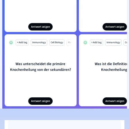
Antwort zeigen
Antwort zeigen
+ Add tag
Immunology
Cell Biology
Mo
+ Add tag
Immunology
Cell
Was unterscheidet die primäre
Was ist die Definition
Knochenheilung von der sekundären?
Knochenheilung?
Antwort zeigen
Antwort zeigen