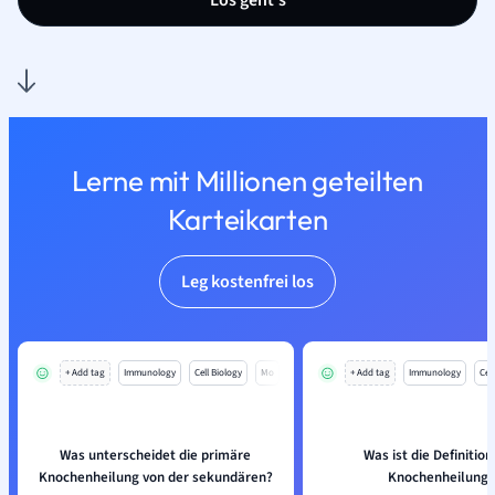
Los geht’s
Lerne mit Millionen geteilten
Karteikarten
Leg kostenfrei los
+ Add tag
Immunology
Cell Biology
Mo
+ Add tag
Immunology
Cell
Was unterscheidet die primäre
Was ist die Definition
Knochenheilung von der sekundären?
Knochenheilung?