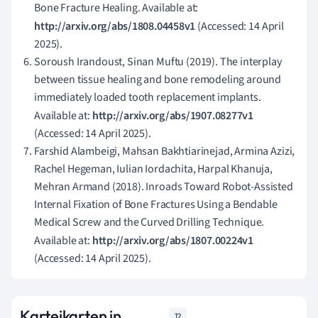
Bone Fracture Healing. Available at:
http://arxiv.org/abs/1808.04458v1
(Accessed: 14 April
2025).
Soroush Irandoust, Sinan Muftu (2019). The interplay
between tissue healing and bone remodeling around
immediately loaded tooth replacement implants.
Available at:
http://arxiv.org/abs/1907.08277v1
(Accessed: 14 April 2025).
Farshid Alambeigi, Mahsan Bakhtiarinejad, Armina Azizi,
Rachel Hegeman, Iulian Iordachita, Harpal Khanuja,
Mehran Armand (2018). Inroads Toward Robot-Assisted
Internal Fixation of Bone Fractures Using a Bendable
Medical Screw and the Curved Drilling Technique.
Available at:
http://arxiv.org/abs/1807.00224v1
(Accessed: 14 April 2025).
Karteikarten in
12