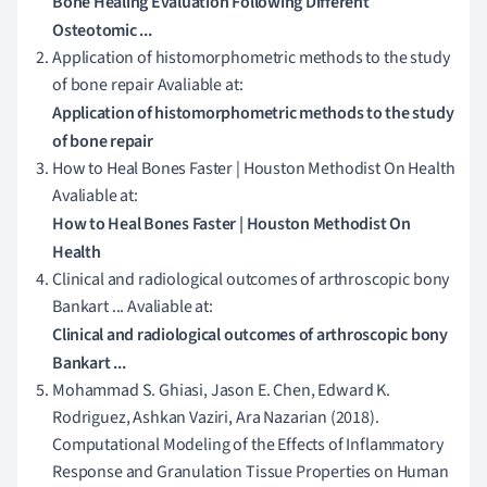
Bone Healing Evaluation Following Different
Osteotomic ...
Application of histomorphometric methods to the study
of bone repair Avaliable at:
Application of histomorphometric methods to the study
of bone repair
How to Heal Bones Faster | Houston Methodist On Health
Avaliable at:
How to Heal Bones Faster | Houston Methodist On
Health
Clinical and radiological outcomes of arthroscopic bony
Bankart ... Avaliable at:
Clinical and radiological outcomes of arthroscopic bony
Bankart ...
Mohammad S. Ghiasi, Jason E. Chen, Edward K.
Rodriguez, Ashkan Vaziri, Ara Nazarian (2018).
Computational Modeling of the Effects of Inflammatory
Response and Granulation Tissue Properties on Human