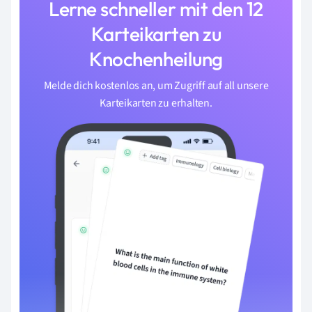
Lerne schneller mit den 12
Karteikarten zu
Knochenheilung
Melde dich kostenlos an, um Zugriff auf all unsere
Karteikarten zu erhalten.