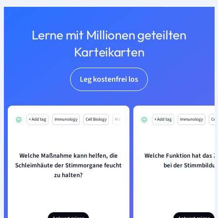
Lerne mit Millionen geteilten
Karteikarten
Leg kostenfrei los
+ Add tag
Immunology
Cell Biology
Mo
+ Add tag
Immunology
Cell
Welche Maßnahme kann helfen, die
Welche Funktion hat das Z
Schleimhäute der Stimmorgane feucht
bei der Stimmbildu
zu halten?