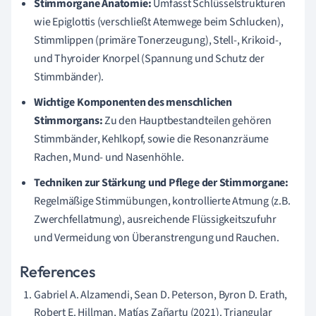
Stimmorgane Anatomie:
Umfasst Schlüsselstrukturen
wie Epiglottis (verschließt Atemwege beim Schlucken),
Stimmlippen (primäre Tonerzeugung), Stell-, Krikoid-,
und Thyroider Knorpel (Spannung und Schutz der
Stimmbänder).
Wichtige Komponenten des menschlichen
Stimmorgans:
Zu den Hauptbestandteilen gehören
Stimmbänder, Kehlkopf, sowie die Resonanzräume
Rachen, Mund- und Nasenhöhle.
Techniken zur Stärkung und Pflege der Stimmorgane:
Regelmäßige Stimmübungen, kontrollierte Atmung (z.B.
Zwerchfellatmung), ausreichende Flüssigkeitszufuhr
und Vermeidung von Überanstrengung und Rauchen.
References
Gabriel A. Alzamendi, Sean D. Peterson, Byron D. Erath,
Robert E. Hillman, Matías Zañartu (2021). Triangular