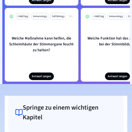
Antwort zeigen
Antwort zeigen
+ Add tag
Immunology
Cell Biology
Mo
+ Add tag
Immunology
Cell
Welche Maßnahme kann helfen, die
Welche Funktion hat das Z
Schleimhäute der Stimmorgane feucht
bei der Stimmbildu
zu halten?
Antwort zeigen
Antwort zeigen
Springe zu einem wichtigen
Kapitel