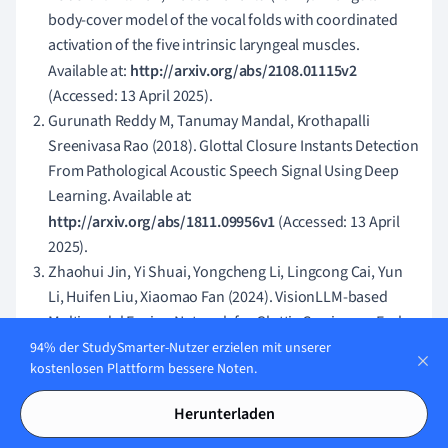
body-cover model of the vocal folds with coordinated
activation of the five intrinsic laryngeal muscles.
Available at:
http://arxiv.org/abs/2108.01115v2
(Accessed: 13 April 2025).
Gurunath Reddy M, Tanumay Mandal, Krothapalli
Sreenivasa Rao (2018). Glottal Closure Instants Detection
From Pathological Acoustic Speech Signal Using Deep
Learning. Available at:
http://arxiv.org/abs/1811.09956v1
(Accessed: 13 April
2025).
Zhaohui Jin, Yi Shuai, Yongcheng Li, Lingcong Cai, Yun
Li, Huifen Liu, Xiaomao Fan (2024). VisionLLM-based
Multimodal Fusion Network for Glottic Carcinoma Early
Detection. Available at:
94% der StudySmarter-Nutzer erzielen mit unserer
kostenlosen Plattform bessere Noten.
http://arxiv.org/abs/2412.18124v1
(Accessed: 13 April
2025).
Herunterladen