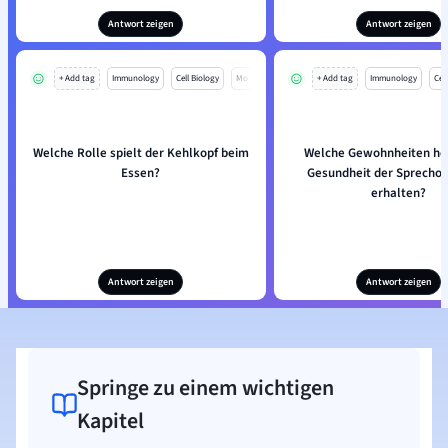
Antwort zeigen
Antwort zeigen
+ Add tag
Immunology
Cell Biology
Mo
+ Add tag
Immunology
Cell
Welche Rolle spielt der Kehlkopf beim
Welche Gewohnheiten hel
Essen?
Gesundheit der Sprechor
erhalten?
Antwort zeigen
Antwort zeigen
Springe zu einem wichtigen
Kapitel