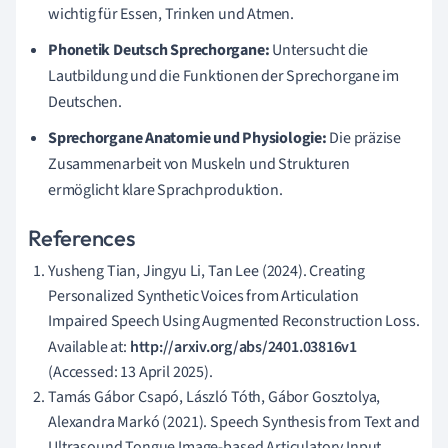
wichtig für Essen, Trinken und Atmen.
Phonetik Deutsch Sprechorgane:
Untersucht die
Lautbildung und die Funktionen der Sprechorgane im
Deutschen.
Sprechorgane Anatomie und Physiologie:
Die präzise
Zusammenarbeit von Muskeln und Strukturen
ermöglicht klare Sprachproduktion.
References
Yusheng Tian, Jingyu Li, Tan Lee (2024). Creating
Personalized Synthetic Voices from Articulation
Impaired Speech Using Augmented Reconstruction Loss.
Available at:
http://arxiv.org/abs/2401.03816v1
(Accessed: 13 April 2025).
Tamás Gábor Csapó, László Tóth, Gábor Gosztolya,
Alexandra Markó (2021). Speech Synthesis from Text and
Ultrasound Tongue Image-based Articulatory Input.