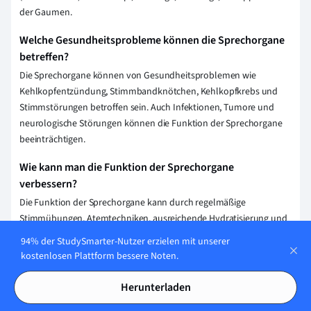
der Gaumen.
Welche Gesundheitsprobleme können die Sprechorgane
betreffen?
Die Sprechorgane können von Gesundheitsproblemen wie
Kehlkopfentzündung, Stimmbandknötchen, Kehlkopfkrebs und
Stimmstörungen betroffen sein. Auch Infektionen, Tumore und
neurologische Störungen können die Funktion der Sprechorgane
beeinträchtigen.
Wie kann man die Funktion der Sprechorgane
verbessern?
Die Funktion der Sprechorgane kann durch regelmäßige
Stimmübungen, Atemtechniken, ausreichende Hydratisierung und
Vermeidung von Stimmbelastungen wie Rauchen verbessert
94% der StudySmarter-Nutzer erzielen mit unserer
werden. Professionelle Anleitung durch Logopäden kann ebenfalls
kostenlosen Plattform bessere Noten.
helfen.
Herunterladen
Wie werden Erkrankungen der Sprechorgane
diagnostiziert?