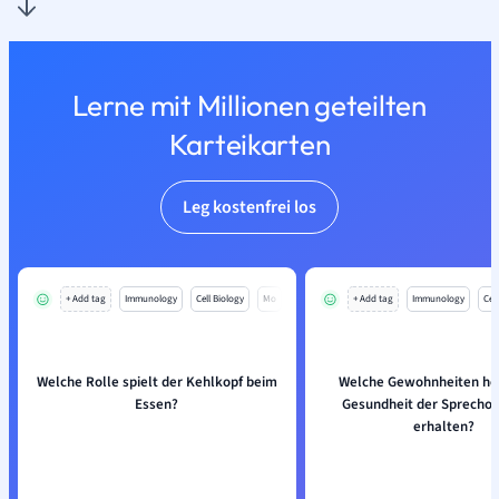
Lerne mit Millionen geteilten
Karteikarten
Leg kostenfrei los
+ Add tag
Immunology
Cell Biology
Mo
+ Add tag
Immunology
Cell
Welche Rolle spielt der Kehlkopf beim
Welche Gewohnheiten hel
Essen?
Gesundheit der Sprechor
erhalten?