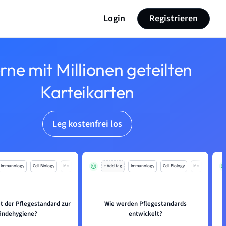
Login
Registrieren
rne mit Millionen geteilten
Karteikarten
Leg kostenfrei los
Immunology
Cell Biology
Mo
+ Add tag
Immunology
Cell Biology
Mo
t der Pflegestandard zur
Wie werden Pflegestandards
ändehygiene?
entwickelt?