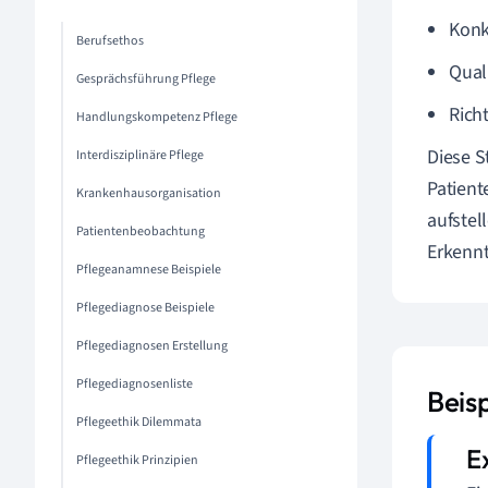
Konk
Berufsethos
Qual
Gesprächsführung Pflege
Rich
Handlungskompetenz Pflege
Diese S
Interdisziplinäre Pflege
Patient
Krankenhausorganisation
aufstel
Patientenbeobachtung
Erkennt
Pflegeanamnese Beispiele
Pflegediagnose Beispiele
Pflegediagnosen Erstellung
Pflegediagnosenliste
Beis
Pflegeethik Dilemmata
Pflegeethik Prinzipien