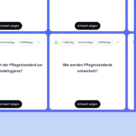
Antwort zeigen
Antwort zeigen
Immunology
Cell Biology
Mo
+ Add tag
Immunology
Cell Biology
Mo
t der Pflegestandard zur
Wie werden Pflegestandards
ändehygiene?
entwickelt?
Antwort zeigen
Antwort zeigen