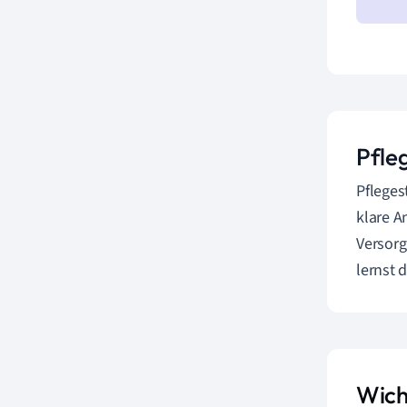
Pfle
Pfleges
klare A
Versorg
lernst 
Wich