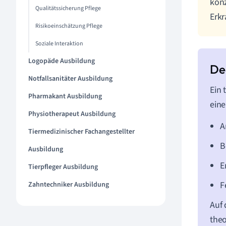
konz
Qualitätssicherung Pflege
Erk
Risikoeinschätzung Pflege
Soziale Interaktion
Logopäde Ausbildung
Notfallsanitäter Ausbildung
Ein 
Pharmakant Ausbildung
eine
Physiotherapeut Ausbildung
A
Tiermedizinischer Fachangestellter
B
Ausbildung
E
Tierpfleger Ausbildung
F
Zahntechniker Ausbildung
Auf 
theo