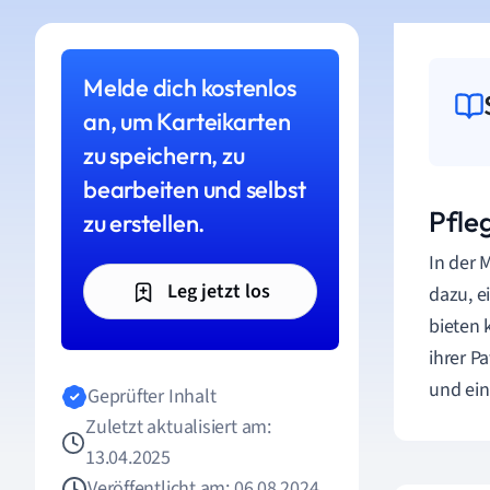
Melde dich kostenlos
an, um Karteikarten
zu speichern, zu
bearbeiten und selbst
Pfle
zu erstellen.
In der 
Leg jetzt los
dazu, e
bieten 
ihrer P
und ein
Geprüfter Inhalt
Zuletzt aktualisiert am:
13.04.2025
Veröffentlicht am: 06.08.2024