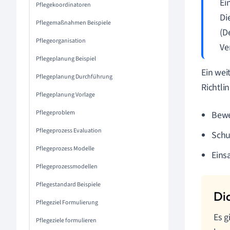
Ei
Pflegekoordinatoren
Di
Pflegemaßnahmen Beispiele
(D
Pflegeorganisation
Ve
Pflegeplanung Beispiel
Ein wei
Pflegeplanung Durchführung
Richtli
Pflegeplanung Vorlage
Pflegeproblem
Bewe
Pflegeprozess Evaluation
Schu
Pflegeprozess Modelle
Eins
Pflegeprozessmodellen
Pflegestandard Beispiele
Pflegeziel Formulierung
Es g
Pflegeziele formulieren