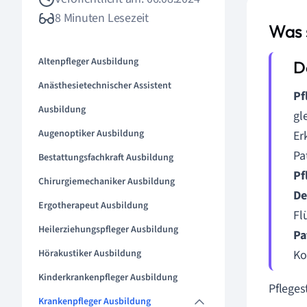
8 Minuten Lesezeit
Was 
Altenpfleger Ausbildung
Anästhesietechnischer Assistent
Pf
Ausbildung
gl
Augenoptiker Ausbildung
Er
Pa
Bestattungsfachkraft Ausbildung
Pf
Chirurgiemechaniker Ausbildung
De
Ergotherapeut Ausbildung
Fl
Heilerziehungspfleger Ausbildung
Pa
Hörakustiker Ausbildung
Ko
Kinderkrankenpfleger Ausbildung
Pfleges
Krankenpfleger Ausbildung