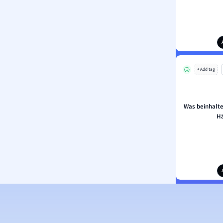
+ Add tag
Was beinhalte
H