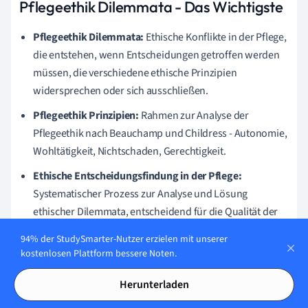
Pflegeethik Dilemmata - Das Wichtigste
Pflegeethik Dilemmata:
Ethische Konflikte in der Pflege,
die entstehen, wenn Entscheidungen getroffen werden
müssen, die verschiedene ethische Prinzipien
widersprechen oder sich ausschließen.
Pflegeethik Prinzipien:
Rahmen zur Analyse der
Pflegeethik nach Beauchamp und Childress - Autonomie,
Wohltätigkeit, Nichtschaden, Gerechtigkeit.
Ethische Entscheidungsfindung in der Pflege:
Systematischer Prozess zur Analyse und Lösung
ethischer Dilemmata, entscheidend für die Qualität der
Pflege und professionelle Integrität.
94% der StudySmarter-Nutzer erzielen mit unserer
kostenlosen Plattform bessere Noten.
Pflegeausbildung ethische Herausforderungen:
Lernprozess der Studierenden, ethische Prinzipien in der
Herunterladen
Praxis anzuwenden und moralisch fundierte