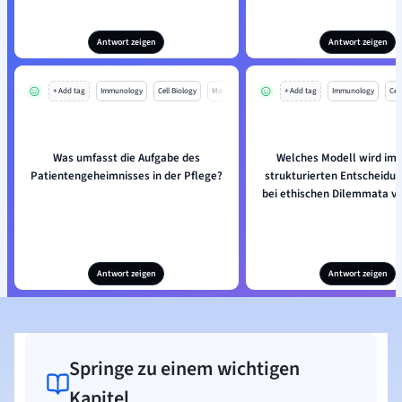
Antwort zeigen
Antwort zeigen
+ Add tag
Immunology
Cell Biology
Mo
+ Add tag
Immunology
Cell
Was umfasst die Aufgabe des
Welches Modell wird im 
Patientengeheimnisses in der Pflege?
strukturierten Entscheidu
bei ethischen Dilemmata vo
Antwort zeigen
Antwort zeigen
Springe zu einem wichtigen
Kapitel