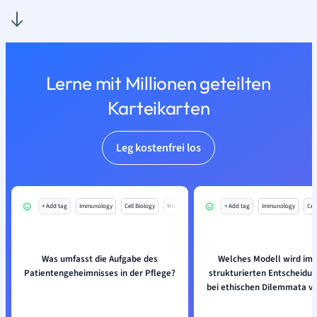
Lerne mit Millionen geteilten
Karteikarten
Leg kostenfrei los
+ Add tag
Immunology
Cell Biology
Mo
+ Add tag
Immunology
Cell
Was umfasst die Aufgabe des
Welches Modell wird im 
Patientengeheimnisses in der Pflege?
strukturierten Entscheidu
bei ethischen Dilemmata vo