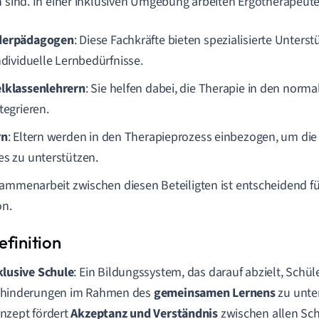
h sind. In einer inklusiven Umgebung arbeiten Ergotherapeu
derpädagogen
: Diese Fachkräfte bieten spezialisierte Unter
ndividuelle Lernbedürfnisse.
lklassenlehrern
: Sie helfen dabei, die Therapie in den norma
tegrieren.
rn
: Eltern werden in den Therapieprozess einbezogen, um die F
es zu unterstützen.
ammenarbeit zwischen diesen Beteiligten ist entscheidend fü
on.
klusive Schule
: Ein Bildungssystem, das darauf abzielt, Schü
hinderungen im Rahmen des
gemeinsamen Lernens
zu unter
nzept fördert
Akzeptanz und Verständnis
zwischen allen Sch