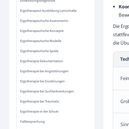
Entwicklungsdiagnostik
Koor
Ergotherapeut Ausbildung Lerninhalte
Bewe
Ergotherapeutische Assessments
Die Erg
Ergotherapeutische Konzepte
stattfi
Ergotherapeutische Modelle
die Übu
Ergotherapeutische Spiele
Tec
Ergotherapie Dokumentation
Ergotherapie bei Angststörungen
Fei
Ergotherapie bei Essstörungen
Ergotherapie bei Suchterkrankungen
Gro
Ergotherapie bei Traumata
Ergotherapie in der Schule
Fallbesprechung
Sin