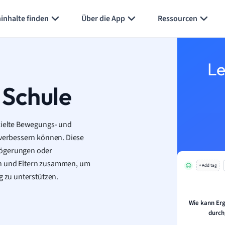
inhalte finden
Über die App
Ressourcen
Le
 Schule
ezielte Bewegungs- und
 verbessern können. Diese
zögerungen oder
rn und Eltern zusammen, um
+ Add tag
g zu unterstützen.
Wie kann Erg
durch