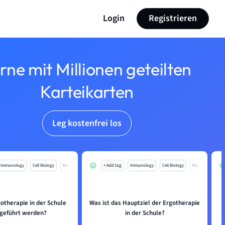
Login
Registrieren
rne mit Millionen geteilten
Karteikarten
Leg kostenfrei los
Immunology
Cell Biology
Mo
+ Add tag
Immunology
Cell Biology
Mo
otherapie in der Schule
Was ist das Hauptziel der Ergotherapie
geführt werden?
in der Schule?