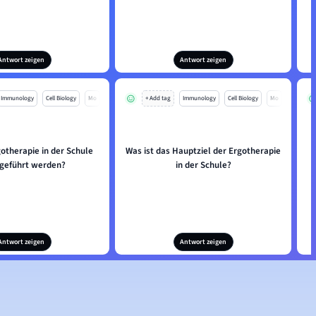
Antwort zeigen
Antwort zeigen
Immunology
Cell Biology
Mo
+ Add tag
Immunology
Cell Biology
Mo
otherapie in der Schule
Was ist das Hauptziel der Ergotherapie
geführt werden?
in der Schule?
Antwort zeigen
Antwort zeigen