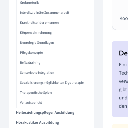
Grobmotorik
Interdisziplinäre Zusammenarbeit
Koo
Krankheitsbilder erkennen
Körperwahrnehmung
Neurologie Grundlagen
Pflegekonzepte
Reflextraining
Ein 
Tec
Sensorische Integration
verw
Spezialisierungsmöglichkeiten Ergotherapie
gibt
Therapeutische Spiele
und 
Verlaufsbericht
den 
Heilerziehungspfleger Ausbildung
Hörakustiker Ausbildung