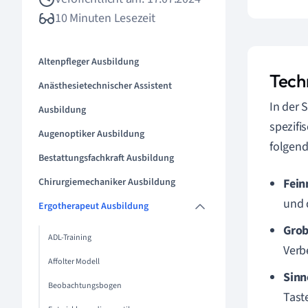
10 Minuten Lesezeit
Altenpfleger Ausbildung
Tech
Anästhesietechnischer Assistent
In der 
Ausbildung
spezifi
Augenoptiker Ausbildung
folgen
Bestattungsfachkraft Ausbildung
Chirurgiemechaniker Ausbildung
Fein
und d
Ergotherapeut Ausbildung
Grob
ADL-Training
Verb
Affolter Modell
Sin
Beobachtungsbogen
Tast