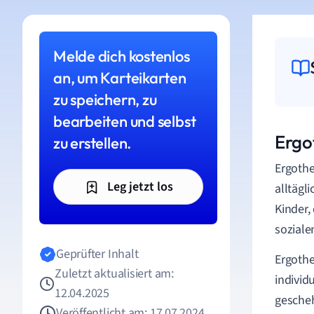
Melde dich kostenlos
an, um Karteikarten
zu speichern, zu
bearbeiten und selbst
Ergot
zu erstellen.
Ergothe
Leg jetzt los
alltägl
Kinder,
soziale
Geprüfter Inhalt
Ergothe
Zuletzt aktualisiert am:
individ
12.04.2025
gesche
Veröffentlicht am: 17.07.2024