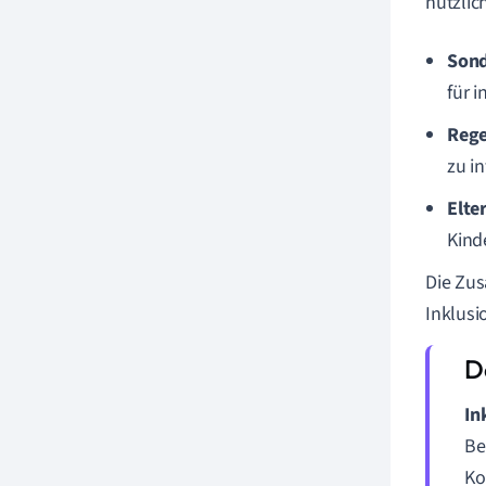
nützlic
Son
für i
Rege
zu in
Elte
Kind
Die Zus
Inklusi
In
Be
Ko