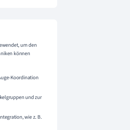
ewendet, um den
chniken können
Auge-Koordination
uskelgruppen und zur
tegration, wie z. B.