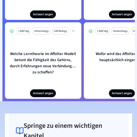
Antwort zeigen
Antwort zeigen
+ Add tag
Immunology
Cell Biology
Mo
+ Add tag
Immunology
Cell
Welche Lerntheorie im Affolter Modell
Wofür wird das Affolter
betont die Fähigkeit des Gehirns,
hauptsächlich einges
durch Erfahrungen neue Verbindungen
zu schaffen?
Antwort zeigen
Antwort zeigen
Springe zu einem wichtigen
Kapitel