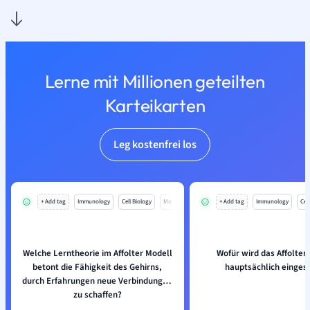
Lerne mit Millionen geteilten
Karteikarten
Leg kostenfrei los
+ Add tag
Immunology
Cell Biology
Mo
+ Add tag
Immunology
Cell
Welche Lerntheorie im Affolter Modell
Wofür wird das Affolter
betont die Fähigkeit des Gehirns,
hauptsächlich einges
durch Erfahrungen neue Verbindungen
zu schaffen?