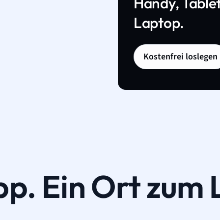
Handy, Tablet
Laptop.
Kostenfrei loslegen
pp. Ein Ort zum 