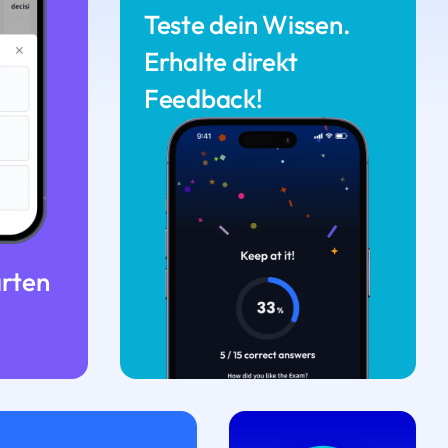
Teste dein Wissen.
Erhalte direkt
Feedback!
arten