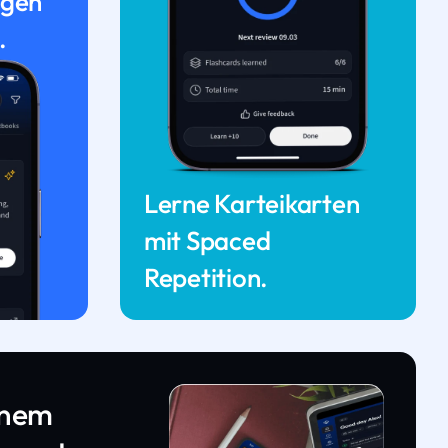
ngen
.
Lerne Karteikarten
mit Spaced
Repetition.
inem