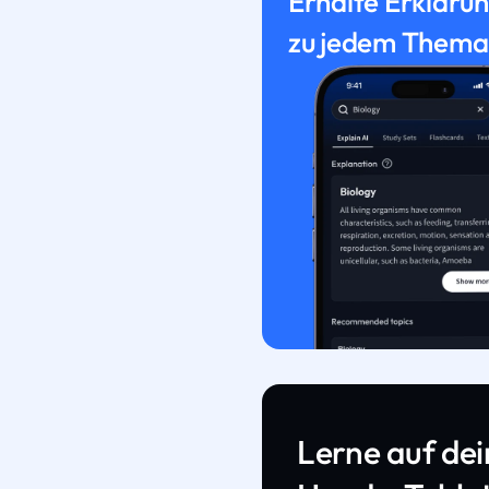
Erhalte Erkläru
zu jedem Thema
Lerne auf de