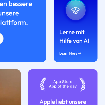
n bessere
unsere
lattform.
Lerne mit
Hilfe von AI
Learn More
Apple liebt unsere