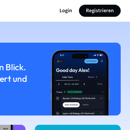
Login
Registrieren
n Blick.
iert und