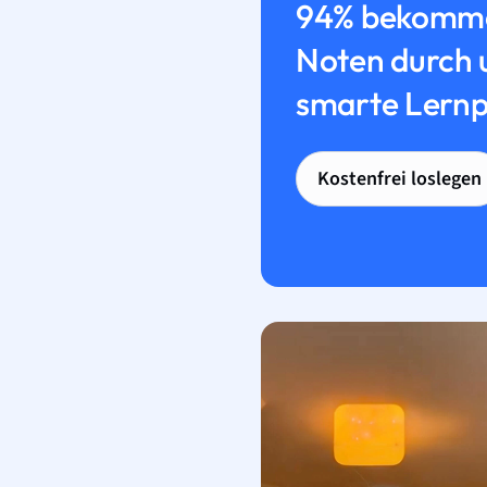
94% bekomme
Noten durch 
smarte Lernp
Kostenfrei loslegen