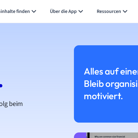
inhalte finden
Über die App
Ressourcen
Alles auf eine
.
Bleib organis
motiviert.
folg beim