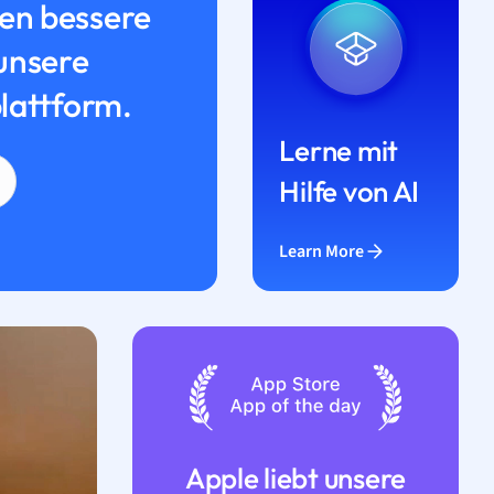
n bessere
unsere
lattform.
Lerne mit
Hilfe von AI
Learn More
Apple liebt unsere