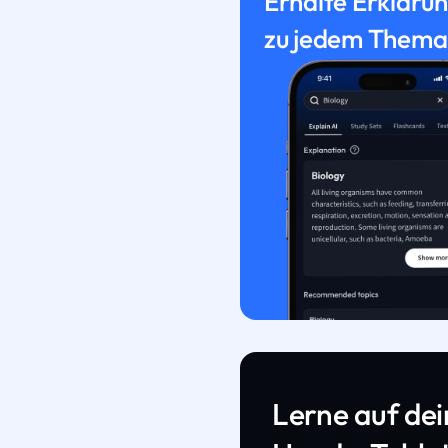
Erhalte Erkläru
zu jedem Thema
Lerne auf de