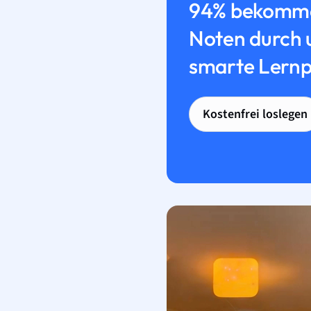
94% bekomme
Noten durch 
smarte Lernp
Kostenfrei loslegen