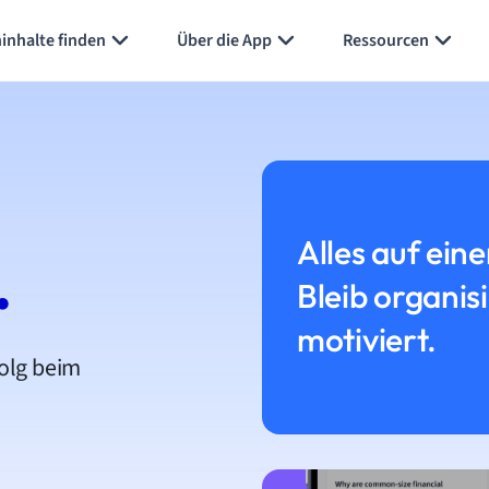
inhalte finden
Über die App
Ressourcen
Alles auf eine
.
Bleib organis
motiviert.
folg beim