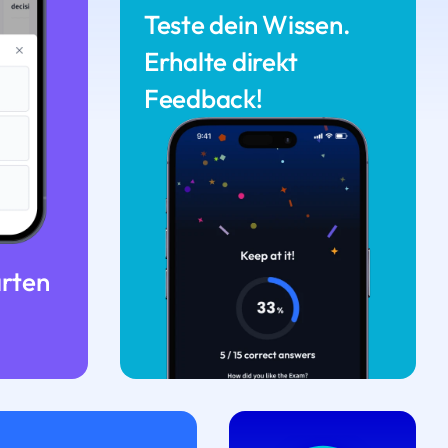
Teste dein Wissen.
Erhalte direkt
Feedback!
arten