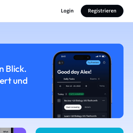
Login
Registrieren
n Blick.
iert und