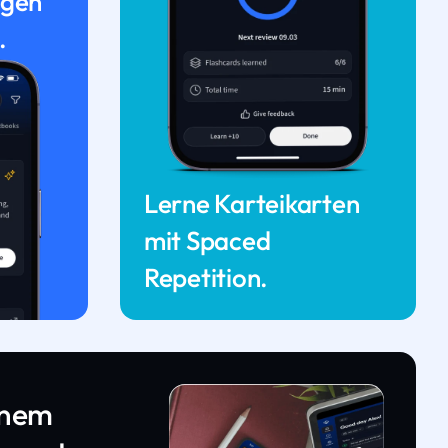
ngen
.
Lerne Karteikarten
mit Spaced
Repetition.
inem