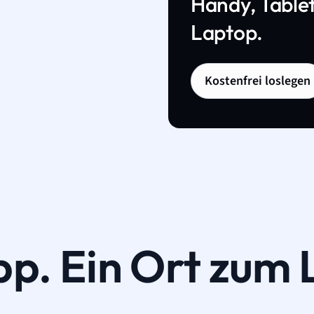
Handy, Tablet
Laptop.
Kostenfrei loslegen
pp. Ein Ort zum 