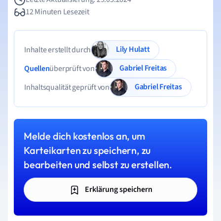
12 Minuten Lesezeit
Lily Hulatt
Inhalte erstellt durch
Gabriel Freitas
Quellen
überprüft von
Gabriel Freitas
Inhaltsqualität geprüft von
Melde dich kostenlos an, um
Karteikarten zu speichern, zu
bearbeiten und selbst zu erstellen.
Erklärung speichern