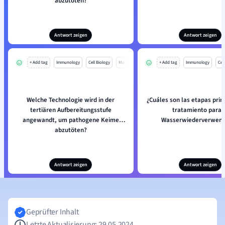
abzutöten?
Antwort zeigen
Antwort zeigen
+ Add tag
Immunology
Cell Biology
Mo
+ Add tag
Immunology
Cell
Welche Technologie wird in der
¿Cuáles son las etapas prin
tertiären Aufbereitungsstufe
tratamiento para 
angewandt, um pathogene Keime
Wasserwiederverwen
abzutöten?
Antwort zeigen
Antwort zeigen
Geprüfter Inhalt
Letzte Aktualisierung: 29.05.2024