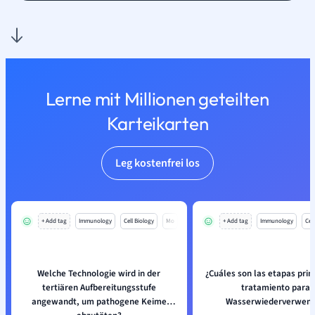
Lerne mit Millionen geteilten
Karteikarten
Leg kostenfrei los
+ Add tag
Immunology
Cell Biology
Mo
+ Add tag
Immunology
Cell
Welche Technologie wird in der
¿Cuáles son las etapas prin
tertiären Aufbereitungsstufe
tratamiento para 
angewandt, um pathogene Keime
Wasserwiederverwen