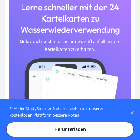
Lerne schneller mit den 24
Karteikarten zu
Wasserwiederverwendung
Melde dich kostenlos an, um Zugriff auf all unsere
Karteikarten zu erhalten.
94% der StudySmarter-Nutzer erzielen mit unserer
kostenlosen Plattform bessere Noten.
Herunterladen