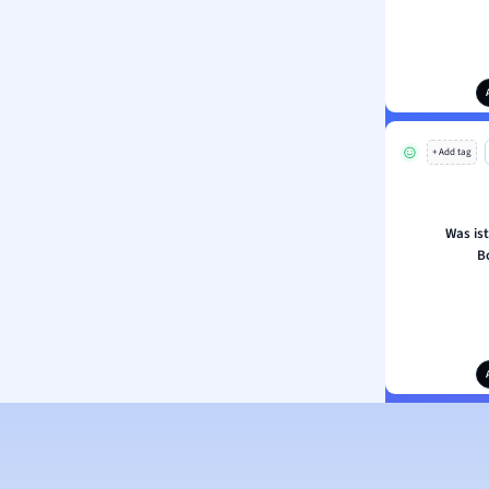
+ Add tag
Was ist
B