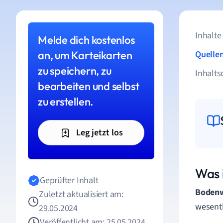
Inhalte
Melde dich kostenlos
an, um Karteikarten
Quelle
zu speichern, zu
Inhalts
bearbeiten und selbst
zu erstellen.
Leg jetzt los
Was 
Geprüfter Inhalt
Bodenw
Zuletzt aktualisiert am:
wesentl
29.05.2024
Veröffentlicht am: 25.05.2024