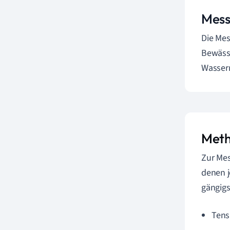
Mess
Die Me
Bewässe
Wassern
Meth
Zur Me
denen j
gängig
Tens