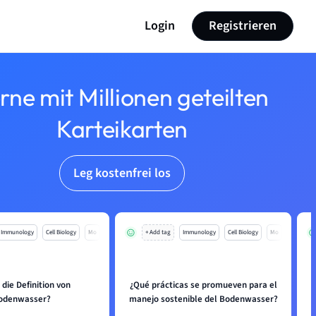
Login
Registrieren
rne mit Millionen geteilten
Karteikarten
Leg kostenfrei los
Immunology
Cell Biology
Mo
+ Add tag
Immunology
Cell Biology
Mo
 die Definition von
¿Qué prácticas se promueven para el
odenwasser?
manejo sostenible del Bodenwasser?