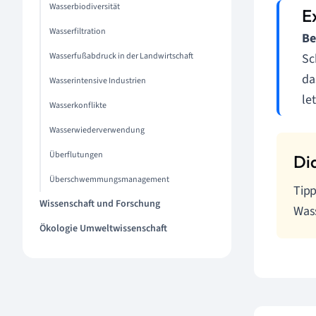
Wasserbiodiversität
Wasserfiltration
Be
Wasserfußabdruck in der Landwirtschaft
Sc
da
Wasserintensive Industrien
le
Wasserkonflikte
Wasserwiederverwendung
Überflutungen
Überschwemmungsmanagement
Tipp
Wissenschaft und Forschung
Was
Ökologie Umweltwissenschaft