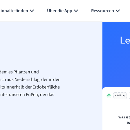
inhalte finden
Über die App
Ressourcen
Le
ndem es Pflanzen und
ich aus Niederschlag, der in den
lts innerhalb der Erdoberfläche
unter unseren Füßen, der das
+ Add tag
Was ist
B