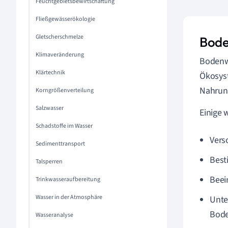
Feuchtgebietsbewirtschaftung
Fließgewässerökologie
Gletscherschmelze
Bode
Klimaveränderung
Bodenwa
Klärtechnik
Ökosyst
Nahrung
Korngrößenverteilung
Salzwasser
Einige 
Schadstoffe im Wasser
Vers
Sedimenttransport
Best
Talsperren
Beei
Trinkwasseraufbereitung
Wasser in der Atmosphäre
Unte
Bod
Wasseranalyse