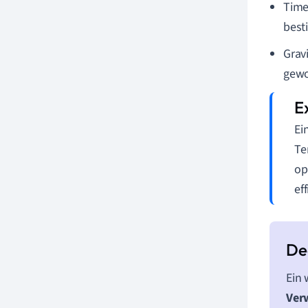
Time
best
Grav
gew
Ei
Te
op
ef
Ein 
Ver