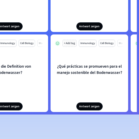
Antwort zeigen
Antwort zeigen
Immunology
Cell Biology
Mo
+ Add tag
Immunology
Cell Biology
Mo
 die Definition von
¿Qué prácticas se promueven para el
odenwasser?
manejo sostenible del Bodenwasser?
Antwort zeigen
Antwort zeigen