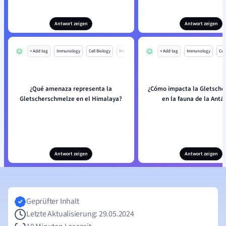
Antwort zeigen
Antwort zeigen
+ Add tag
Immunology
Cell Biology
Mo
+ Add tag
Immunology
Cell
¿Qué amenaza representa la
¿Cómo impacta la Gletsch
Gletscherschmelze en el Himalaya?
en la fauna de la Antá
Antwort zeigen
Antwort zeigen
Geprüfter Inhalt
Letzte Aktualisierung: 29.05.2024