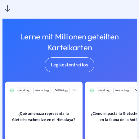
Lerne mit Millionen geteilten
Karteikarten
Leg kostenfrei los
+ Add tag
Immunology
Cell Biology
Mo
+ Add tag
Immunology
Cell
¿Qué amenaza representa la
¿Cómo impacta la Gletsch
Gletscherschmelze en el Himalaya?
en la fauna de la Antá