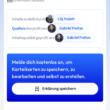
10 Minuten Lesezeit
Lily Hulatt
Inhalte erstellt durch
Gabriel Freitas
Quellen
überprüft von
Gabriel Freitas
Inhaltsqualität geprüft von
Melde dich kostenlos an, um
Karteikarten zu speichern, zu
bearbeiten und selbst zu erstellen.
Erklärung speichern