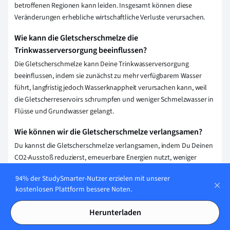
betroffenen Regionen kann leiden. Insgesamt können diese
Veränderungen erhebliche wirtschaftliche Verluste verursachen.
Wie kann die Gletscherschmelze die
Trinkwasserversorgung beeinflussen?
Die Gletscherschmelze kann Deine Trinkwasserversorgung
beeinflussen, indem sie zunächst zu mehr verfügbarem Wasser
führt, langfristig jedoch Wasserknappheit verursachen kann, weil
die Gletscherreservoirs schrumpfen und weniger Schmelzwasser in
Flüsse und Grundwasser gelangt.
Wie können wir die Gletscherschmelze verlangsamen?
Du kannst die Gletscherschmelze verlangsamen, indem Du Deinen
CO2-Ausstoß reduzierst, erneuerbare Energien nutzt, weniger
Fleisch konsumierst und den öffentlichen Nahverkehr statt dem
94% der StudySmarter-Nutzer erzielen mit unserer
Auto nutzt. Jede kleine Handlung hilft, den Klimawandel zu
kostenlosen Plattform bessere Noten.
bekämpfen.
Herunterladen
Erklärung speichern