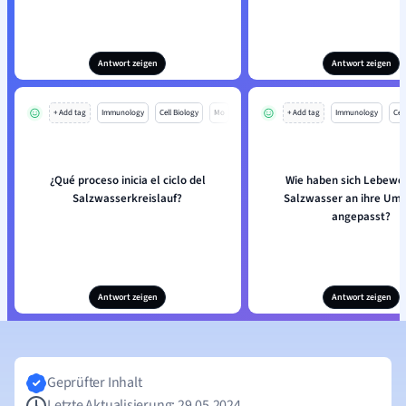
Antwort zeigen
Antwort zeigen
+ Add tag
Immunology
Cell Biology
Mo
+ Add tag
Immunology
Cell
¿Qué proceso inicia el ciclo del
Wie haben sich Lebewe
Salzwasserkreislauf?
Salzwasser an ihre Um
angepasst?
Antwort zeigen
Antwort zeigen
Geprüfter Inhalt
Letzte Aktualisierung: 29.05.2024