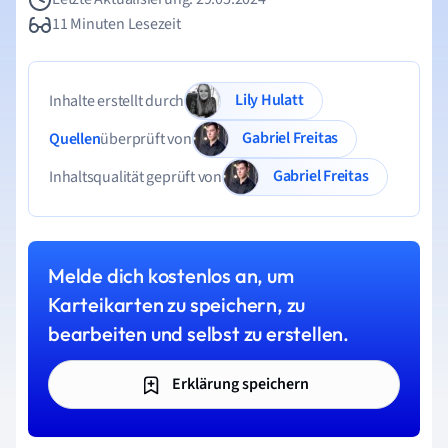
11 Minuten Lesezeit
Lily Hulatt
Inhalte erstellt durch
Gabriel Freitas
Quellen
überprüft von
Gabriel Freitas
Inhaltsqualität geprüft von
Melde dich kostenlos an, um
Karteikarten zu speichern, zu
bearbeiten und selbst zu erstellen.
Erklärung speichern