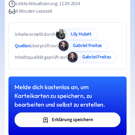
Letzte Aktualisierung: 12.09.2024
8 Minuten Lesezeit
Lily Hulatt
Inhalte erstellt durch
Gabriel Freitas
Quellen
überprüft von
Gabriel Freitas
Inhaltsqualität geprüft von
Melde dich kostenlos an, um
Karteikarten zu speichern, zu
bearbeiten und selbst zu erstellen.
Erklärung speichern