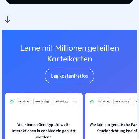
Lerne mit Millionen geteilten
Karteikarten
Leg kostenfrei los
+ Add tag
Immunology
Cell Biology
Mo
+ Add tag
Immunology
Cell
Wie können Genotyp-Umwelt-
Wie können genetische Fakt
Interaktionen in der Medizin genutzt
Studienrichtung beeinf
werden?