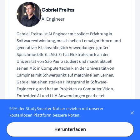
Gabriel Freitas
AI Engineer
Gabriel Freitas ist AI Engineer mit solider Erfahrung in
Softwareentwicklung, maschinellen Lernalgorithmen und
generativer KI, einschließlich Anwendungen großer
Sprachmodelle (LLMs). Er hat Elektrotechnik an der
Universität von São Paulo studiert und macht aktuell
seinen MSc in Computertechnik an der Universität von
Campinas mit Schwerpunkt auf maschinellem Lernen.
Gabriel hat einen starken Hintergrund in Software-
Engineering und hat an Projekten zu Computer Vision,
Embedded AI und LLM-Anwendungen gearbeitet.
94% der StudySmarter-Nutzer erzielen mit unserer
Lerne Gabriel kennen
kostenlosen Plattform bessere Noten.
Herunterladen