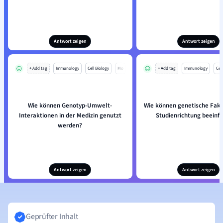
Antwort zeigen
Antwort zeigen
+ Add tag
Immunology
Cell Biology
Mo
+ Add tag
Immunology
Cell
Wie können Genotyp-Umwelt-
Wie können genetische Fakt
Interaktionen in der Medizin genutzt
Studienrichtung beeinf
werden?
Antwort zeigen
Antwort zeigen
Geprüfter Inhalt