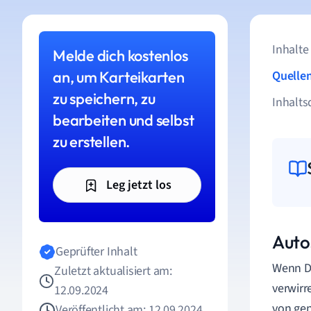
Inhalte
Melde dich kostenlos
an, um Karteikarten
Quelle
zu speichern, zu
Inhalts
bearbeiten und selbst
zu erstellen.
Leg jetzt los
Auto
Geprüfter Inhalt
Wenn D
Zuletzt aktualisiert am:
verwirr
12.09.2024
von gen
Veröffentlicht am: 12.09.2024