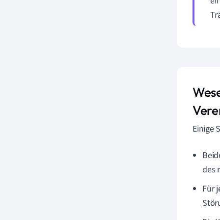
ei
Tr
Wese
Vere
Einige 
Beid
des 
Für 
Stör