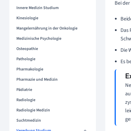
Bei der
Innere Medizin Studium
Kinesiologie
Beid
Mangelernährung in der Onkologie
Das R
Schw
Medizinische Psychologie
Osteopathie
Die W
Pathologie
Es b
Pharmakologie
Pharmazie und Medizin
Ne
Pädiatrie
au
Radiologie
zy
le
Radiologie Medizin
ge
Suchtmedizin
Vererbung Studium