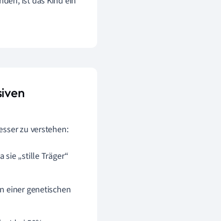
nden, ist das Kind ein
siven
esser zu verstehen:
 sie „stille Träger“
on einer genetischen