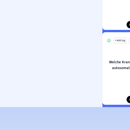
+ Add tag
Welche Krank
autosomal-