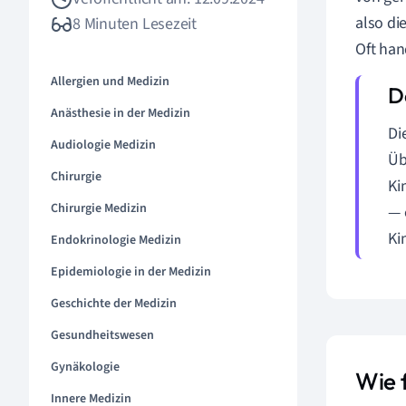
also di
8 Minuten Lesezeit
Oft han
Allergien und Medizin
Anästhesie in der Medizin
Di
Audiologie Medizin
Üb
Chirurgie
Ki
Chirurgie Medizin
— 
Ki
Endokrinologie Medizin
Epidemiologie in der Medizin
Geschichte der Medizin
Gesundheitswesen
Gynäkologie
Wie 
Innere Medizin