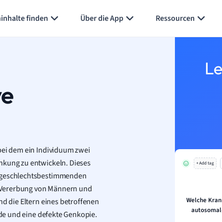
inhalte finden
Über die App
Ressourcen
Le
ve
 bei dem ein Individuum zwei
nkung zu entwickeln. Dieses
+ Add tag
t-geschlechtsbestimmenden
 Vererbung von Männern und
Welche Krank
nd die Eltern eines betroffenen
autosomal-
unde und eine defekte Genkopie.