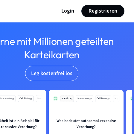
Login
Registrieren
rne mit Millionen geteilten
Karteikarten
Leg kostenfrei los
Immunology
Cell Biology
Mo
+ Add tag
Immunology
Cell Biology
Mo
heit ist ein Beispiel für
Was bedeutet autosomal-rezessive
rezessive Vererbung?
Vererbung?