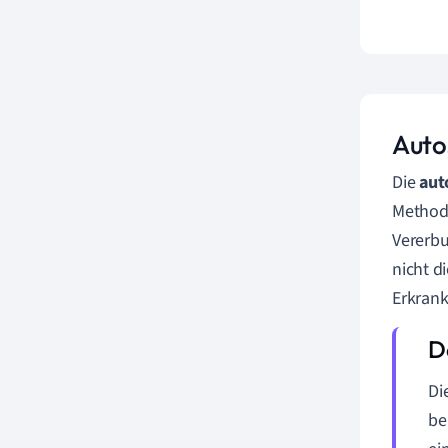
Auto
Die
aut
Method
Vererb
nicht d
Erkran
Di
be