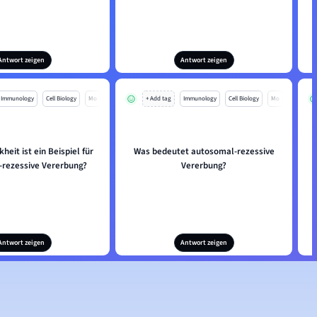
Antwort zeigen
Antwort zeigen
Immunology
Cell Biology
Mo
+ Add tag
Immunology
Cell Biology
Mo
heit ist ein Beispiel für
Was bedeutet autosomal-rezessive
rezessive Vererbung?
Vererbung?
Antwort zeigen
Antwort zeigen