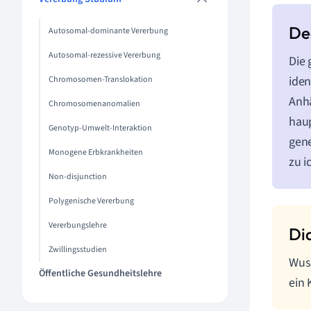
Autosomal-dominante Vererbung
Autosomal-rezessive Vererbung
Die 
iden
Chromosomen-Translokation
Anhä
Chromosomenanomalien
haup
Genotyp-Umwelt-Interaktion
gene
Monogene Erbkrankheiten
zu i
Non-disjunction
Polygenische Vererbung
Vererbungslehre
Zwillingsstudien
Wuss
Öffentliche Gesundheitslehre
ein 