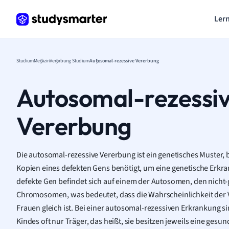
Lern
Studium
Medizin
Vererbung Studium
Autosomal-rezessive Vererbung
Autosomal-rezessi
Vererbung
Die autosomal-rezessive Vererbung ist ein genetisches Muster,
Kopien eines defekten Gens benötigt, um eine genetische Erkra
defekte Gen befindet sich auf einem der Autosomen, den nich
Chromosomen, was bedeutet, dass die Wahrscheinlichkeit der
Frauen gleich ist. Bei einer autosomal-rezessiven Erkrankung si
Kindes oft nur Träger, das heißt, sie besitzen jeweils eine ges