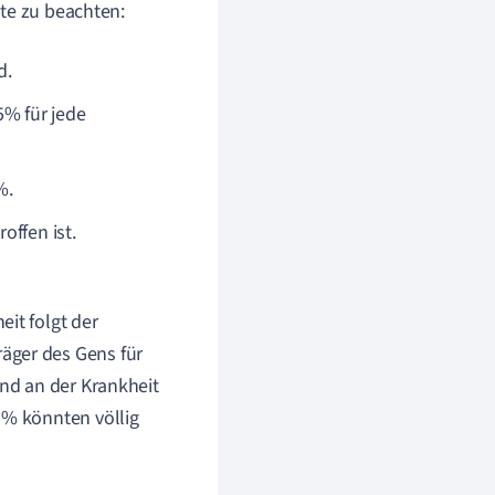
kte zu beachten:
d.
25% für jede
%.
offen ist.
eit folgt der
äger des Gens für
ind an der Krankheit
5% könnten völlig