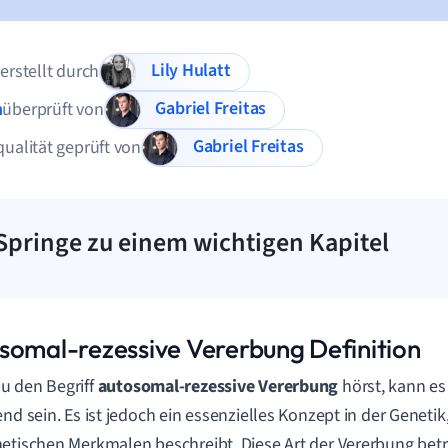
Lily Hulatt
 erstellt durch
Gabriel Freitas
n
überprüft von
Gabriel Freitas
qualität geprüft von
Springe zu einem wichtigen Kapitel
somal-rezessive Vererbung Definition
u den Begriff
autosomal-rezessive Vererbung
hörst, kann e
end sein. Es ist jedoch ein essenzielles Konzept in der Geneti
etischen Merkmalen beschreibt. Diese Art der Vererbung betr