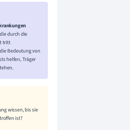
rkrankungen
 die durch die
tritt
 die Bedeutung von
ts helfen, Träger
stehen.
ng wissen, bis sie
roffen ist?