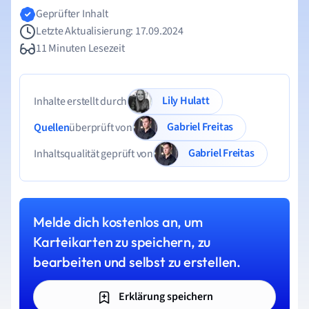
Geprüfter Inhalt
Letzte Aktualisierung: 17.09.2024
11 Minuten Lesezeit
Lily Hulatt
Inhalte erstellt durch
Gabriel Freitas
Quellen
überprüft von
Gabriel Freitas
Inhaltsqualität geprüft von
Melde dich kostenlos an, um
Karteikarten zu speichern, zu
bearbeiten und selbst zu erstellen.
Erklärung speichern