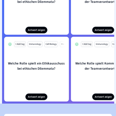
bei ethischen Dilemmata?
der Teamverantwort
Antwort zeigen
Antwort zeigen
+ Add tag
Immunology
Cell Biology
Mo
+ Add tag
Immunology
Cell
Welche Rolle spielt ein Ethikausschuss
Welche Rolle spielt Kommun
bei ethischen Dilemmata?
der Teamverantwort
Antwort zeigen
Antwort zeigen