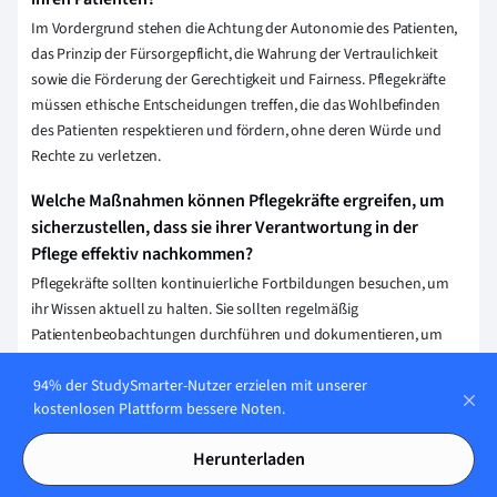
Im Vordergrund stehen die Achtung der Autonomie des Patienten,
das Prinzip der Fürsorgepflicht, die Wahrung der Vertraulichkeit
sowie die Förderung der Gerechtigkeit und Fairness. Pflegekräfte
müssen ethische Entscheidungen treffen, die das Wohlbefinden
des Patienten respektieren und fördern, ohne deren Würde und
Rechte zu verletzen.
Welche Maßnahmen können Pflegekräfte ergreifen, um
sicherzustellen, dass sie ihrer Verantwortung in der
Pflege effektiv nachkommen?
Pflegekräfte sollten kontinuierliche Fortbildungen besuchen, um
ihr Wissen aktuell zu halten. Sie sollten regelmäßig
Patientenbeobachtungen durchführen und dokumentieren, um
individuelle Pflegebedarfe zu erkennen. Eine offene
94% der StudySmarter-Nutzer erzielen mit unserer
Kommunikation im Team und mit Patienten ist essentiell. Zudem
kostenlosen Plattform bessere Noten.
sollten sie ihre Arbeitsbelastung managen, um Fehler zu
vermeiden.
Herunterladen
Wie beeinflusst die Verantwortung der Pflegekräfte deren