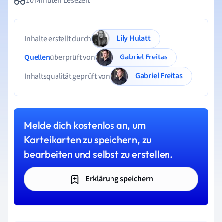
10 Minuten Lesezeit
Lily Hulatt
Inhalte erstellt durch
Gabriel Freitas
Quellen
überprüft von
Gabriel Freitas
Inhaltsqualität geprüft von
Melde dich kostenlos an, um
Karteikarten zu speichern, zu
bearbeiten und selbst zu erstellen.
Erklärung speichern