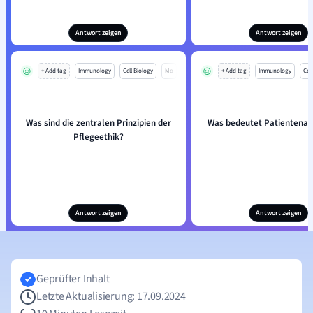
Antwort zeigen
Antwort zeigen
+ Add tag
Immunology
Cell Biology
Mo
+ Add tag
Immunology
Cell
Was sind die zentralen Prinzipien der
Was bedeutet Patientena
Pflegeethik?
Antwort zeigen
Antwort zeigen
Geprüfter Inhalt
Letzte Aktualisierung: 17.09.2024