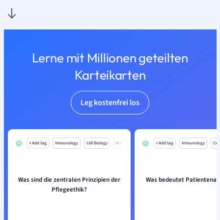
Lerne mit Millionen geteilten
Karteikarten
Leg kostenfrei los
+ Add tag
Immunology
Cell Biology
Mo
+ Add tag
Immunology
Cell
Was sind die zentralen Prinzipien der
Was bedeutet Patientena
Pflegeethik?