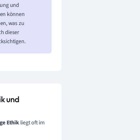
hmung und
ren können
en, was zu
ch dieser
cksichtigen.
ik und
ege Ethik
liegt oft im