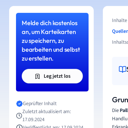
Inhalte
Melde dich kostenlos
an, um Karteikarten
Quelle
zu speichern, zu
Inhalts
bearbeiten und selbst
zu erstellen.
Leg jetzt los
Grun
Geprüfter Inhalt
Die
Pal
Zuletzt aktualisiert am:
Handlun
17.09.2024
Erkrank
Veröffentlicht am: 17.09.2024