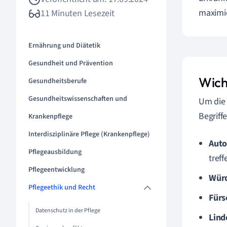
maximie
11 Minuten Lesezeit
Ernährung und Diätetik
Gesundheit und Prävention
Wicht
Gesundheitsberufe
Gesundheitswissenschaften und
Um di
Begriffe
Krankenpflege
Interdisziplinäre Pflege (Krankenpflege)
Auto
Pflegeausbildung
treff
Pflegeentwicklung
Wür
Pflegeethik und Recht
Fürs
Datenschutz in der Pflege
Lind