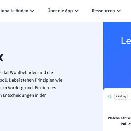
inhalte finden
Über die App
Ressourcen
Le
k
 sie das Wohlbefinden und die
soll. Dabei stehen Prinzipien wie
im Vordergrund. Ein tieferes
en Entscheidungen in der
+ Add tag
Welche ethisch
Pallia