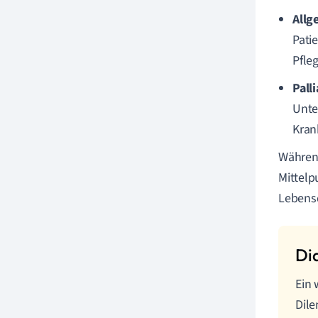
Allg
Pati
Pfle
Palli
Unte
Kran
Während
Mittelp
Lebensq
Ein 
Dile