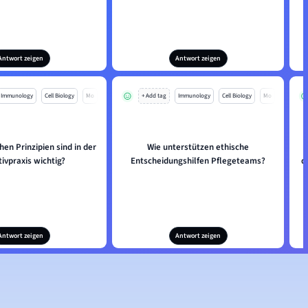
Antwort zeigen
Antwort zeigen
Immunology
Cell Biology
Mo
+ Add tag
Immunology
Cell Biology
Mo
en Prinzipien sind in der
Wie unterstützen ethische
W
tivpraxis wichtig?
Entscheidungshilfen Pflegeteams?
d
Antwort zeigen
Antwort zeigen