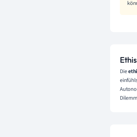
kön
Ethis
Die
eth
einfühl
Autonom
Dilemm