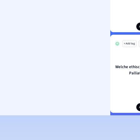
+ Add tag
Welche ethisch
Pallia