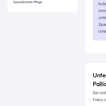
Spezialisierte Pflege
kult
Umse
unte
Span
Unte
Unte
Palli
Der Unt
Fokus d