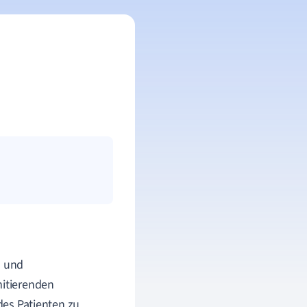
n und
mitierenden
 des Patienten zu