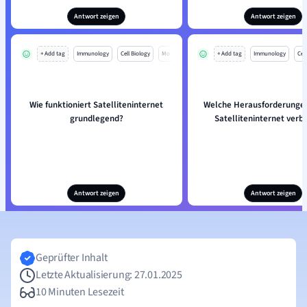
Antwort zeigen
Antwort zeigen
+ Add tag
Immunology
Cell Biology
Mo
+ Add tag
Immunology
Cell
Wie funktioniert Satelliteninternet
Welche Herausforderungen
grundlegend?
Satelliteninternet ver
Antwort zeigen
Antwort zeigen
Geprüfter Inhalt
Letzte Aktualisierung: 27.01.2025
10 Minuten Lesezeit