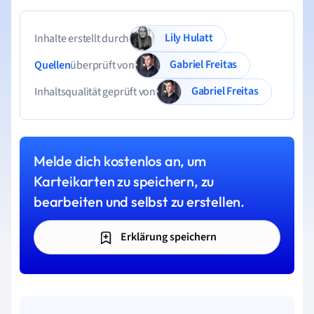
Lily Hulatt
Inhalte erstellt durch
Gabriel Freitas
Quellen
überprüft von
Gabriel Freitas
Inhaltsqualität geprüft von
Melde dich kostenlos an, um
Karteikarten zu speichern, zu
bearbeiten und selbst zu erstellen.
Erklärung speichern