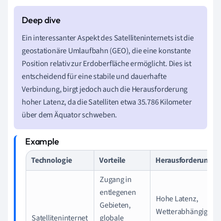
Ein interessanter Aspekt des Satelliteninternets ist die
geostationäre Umlaufbahn (GEO), die eine konstante
Position relativ zur Erdoberfläche ermöglicht. Dies ist
entscheidend für eine stabile und dauerhafte
Verbindung, birgt jedoch auch die Herausforderung
hoher Latenz, da die Satelliten etwa 35.786 Kilometer
über dem Äquator schweben.
Technologie
Vorteile
Herausforderungen
Zugang in
entlegenen
Hohe Latenz,
Gebieten,
Wetterabhängigkeit
Satelliteninternet
globale