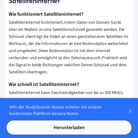
Satelliteninternet
Wie funktioniert Satelliteninternet?
Satelliteninternet funktioniert, indem Daten von Deinem Gerät
über ein Modem an eine Satellitenschüssel gesendet werden. Die
Schüssel überträgt die Daten an einen geostationären Satelliten im
Weltraum, der die Informationen an eine Bodenstation weiterleitet
und umgekehrt. Diese Bodenstation ist mit dem Internet
verbunden und ermöglicht so den Datenaustausch. Praktisch wird
das Signal in beide Richtungen zwischen Deiner Schüssel und dem
Satelliten übertragen.
Wie schnell ist Satelliteninternet?
Satelliteninternet kann Geschwindigkeiten von bis zu 100 Mbit/s
erreichen, je nach Anbieter und Region. Neuere Satellitensysteme
wie Starlink versprechen sogar Geschwindigkeiten von bis zu 150
94% der StudySmarter-Nutzer erzielen mit unserer
kostenlosen Plattform bessere Noten.
Mbit/s oder mehr. Die tatsächliche Geschwindigkeit kann jedoch
variieren.
Herunterladen
Wie teuer ist Satelliteninternet?