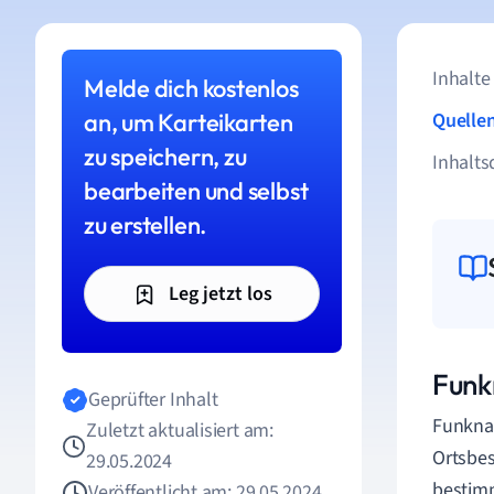
Inhalte
Melde dich kostenlos
an, um Karteikarten
Quelle
zu speichern, zu
Inhalts
bearbeiten und selbst
zu erstellen.
Leg jetzt los
Funk
Geprüfter Inhalt
Funknav
Zuletzt aktualisiert am:
Ortsbes
29.05.2024
bestimm
Veröffentlicht am: 29.05.2024