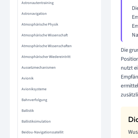
Astronautentraining
Di
Astronavigation
Em
Atmosphärische Physik
Em
Na
Atmosphärische Wissenschaft
Atmosphärische Wissenschaften
Die gru
Atmosphärischer Wiedereintritt
Positi
nutzt e
Aussetzmechanismen
Empfäng
Avionik
ermitte
Avioniksysteme
zusätzl
Bahnverfolgung
Ballistik
Ballistiksimulation
Wuss
Beidou-Navigationssatellit