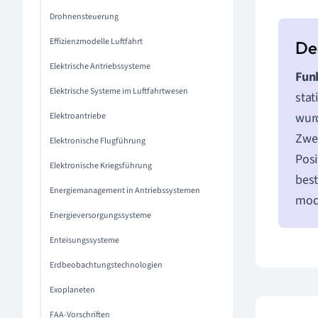
Drohnensteuerung
Effizienzmodelle Luftfahrt
Elektrische Antriebssysteme
Fun
Elektrische Systeme im Luftfahrtwesen
stat
wurd
Elektroantriebe
Zwei
Elektronische Flugführung
Posi
Elektronische Kriegsführung
best
Energiemanagement in Antriebssystemen
mode
Energieversorgungssysteme
Enteisungssysteme
Erdbeobachtungstechnologien
Exoplaneten
FAA-Vorschriften