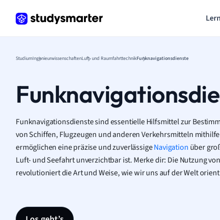
Lern
Studium
Ingenieurwissenschaften
Luft- und Raumfahrttechnik
Funknavigationsdienste
Funknavigationsdie
Funknavigationsdienste sind essentielle Hilfsmittel zur Besti
von Schiffen, Flugzeugen und anderen Verkehrsmitteln mithilfe
ermöglichen eine präzise und zuverlässige
Navigation
über groß
Luft- und Seefahrt unverzichtbar ist. Merke dir: Die Nutzung v
revolutioniert die Art und Weise, wie wir uns auf der Welt orie
Los geht’s