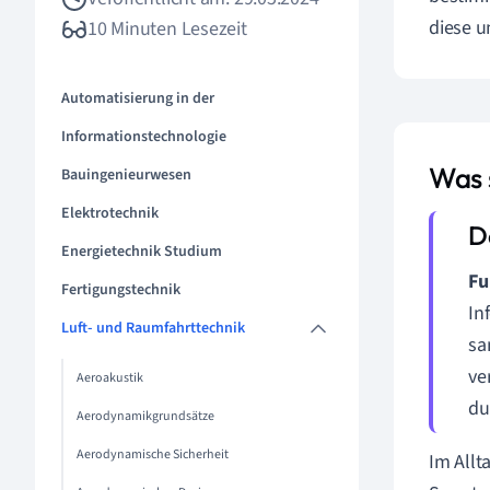
diese u
10 Minuten Lesezeit
Automatisierung in der
Informationstechnologie
Was 
Bauingenieurwesen
Elektrotechnik
Energietechnik Studium
Fu
Fertigungstechnik
In
Luft- und Raumfahrttechnik
sa
ve
Aeroakustik
du
Aerodynamikgrundsätze
Aerodynamische Sicherheit
Im Allt