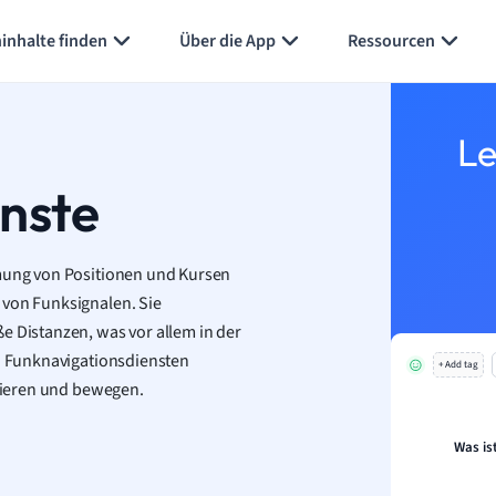
inhalte finden
Über die App
Ressourcen
Le
nste
mmung von Positionen und Kursen
 von Funksignalen. Sie
e Distanzen, was vor allem in der
on Funknavigationsdiensten
+ Add tag
ntieren und bewegen.
Was is