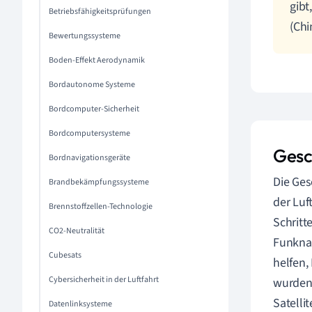
gibt
Betriebsfähigkeitsprüfungen
(Chi
Bewertungssysteme
Boden-Effekt Aerodynamik
Bordautonome Systeme
Bordcomputer-Sicherheit
Bordcomputersysteme
Gesc
Bordnavigationsgeräte
Die Ges
Brandbekämpfungssysteme
der Luf
Brennstoffzellen-Technologie
Schritt
CO2-Neutralität
Funknav
Cubesats
helfen,
Cybersicherheit in der Luftfahrt
wurden 
Satelli
Datenlinksysteme