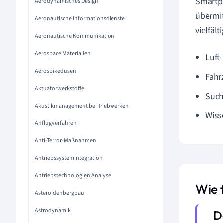
Smartph
Aerodynamisches Design
übermit
Aeronautische Informationsdienste
vielfäl
Aeronautische Kommunikation
Aerospace Materialien
Luft
Aerospikedüsen
Fahr
Aktuatorwerkstoffe
Such
Akustikmanagement bei Triebwerken
Wiss
Anflugverfahren
Anti-Terror-Maßnahmen
Antriebssystemintegration
Antriebstechnologien Analyse
Wie 
Asteroidenbergbau
Astrodynamik