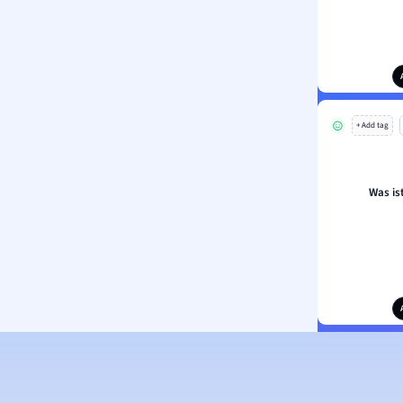
+ Add tag
Was is