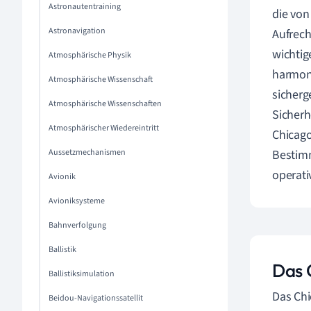
Astronautentraining
die von
Astronavigation
Aufrech
wichtig
Atmosphärische Physik
harmoni
Atmosphärische Wissenschaft
sicherg
Atmosphärische Wissenschaften
Sicherh
Atmosphärischer Wiedereintritt
Chicago
Aussetzmechanismen
Bestimm
operati
Avionik
Avioniksysteme
Bahnverfolgung
Ballistik
Das 
Ballistiksimulation
Das Chi
Beidou-Navigationssatellit