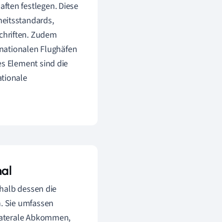
aften festlegen. Diese
heitsstandards,
chriften. Zudem
ernationalen Flughäfen
les Element sind die
ationale
nal
halb dessen die
. Sie umfassen
laterale Abkommen,