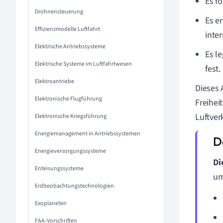
Es fö
Drohnensteuerung
Es e
Effizienzmodelle Luftfahrt
inte
Elektrische Antriebssysteme
Es l
Elektrische Systeme im Luftfahrtwesen
fest.
Elektroantriebe
Dieses 
Elektronische Flugführung
Freiheit
Luftve
Elektronische Kriegsführung
Energiemanagement in Antriebssystemen
Energieversorgungssysteme
Di
Enteisungssysteme
um
Erdbeobachtungstechnologien
Exoplaneten
FAA-Vorschriften