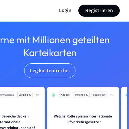
Login
Registrieren
rne mit Millionen geteilten
Karteikarten
Leg kostenfrei los
Immunology
Cell Biology
Mo
+ Add tag
Immunology
Cell Biology
Mo
 Bereiche decken
Welche Rolle spielen internationale
nternationale
Luftverkehrsgesetze?
rsvereinbarungen ab?