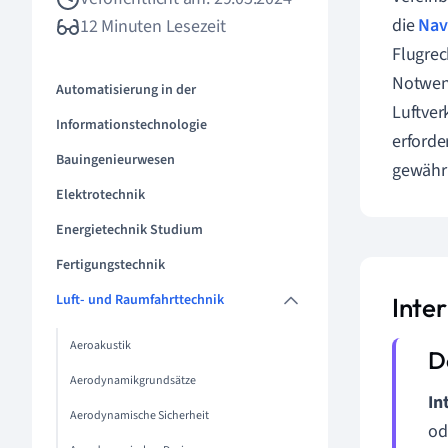
die
Nav
12 Minuten Lesezeit
Flugrec
Notwend
Automatisierung in der
Luftver
Informationstechnologie
erforde
Bauingenieurwesen
gewährl
Elektrotechnik
Energietechnik Studium
Fertigungstechnik
Luft- und Raumfahrttechnik
Inte
Aeroakustik
Aerodynamikgrundsätze
In
Aerodynamische Sicherheit
od