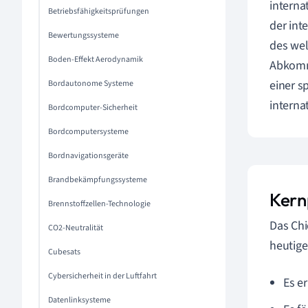
interna
Betriebsfähigkeitsprüfungen
der int
Bewertungssysteme
des wel
Boden-Effekt Aerodynamik
Abkomme
einer s
Bordautonome Systeme
interna
Bordcomputer-Sicherheit
Bordcomputersysteme
Bordnavigationsgeräte
Brandbekämpfungssysteme
Kern
Brennstoffzellen-Technologie
Das Chi
CO2-Neutralität
heutige
Cubesats
Cybersicherheit in der Luftfahrt
Es e
Datenlinksysteme