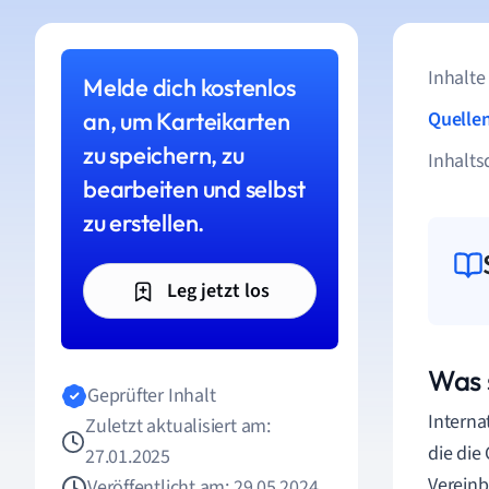
Inhalte
Melde dich kostenlos
an, um Karteikarten
Quelle
zu speichern, zu
Inhalts
bearbeiten und selbst
zu erstellen.
Leg jetzt los
Was 
Geprüfter Inhalt
Interna
Zuletzt aktualisiert am:
die die
27.01.2025
Vereinb
Veröffentlicht am: 29.05.2024