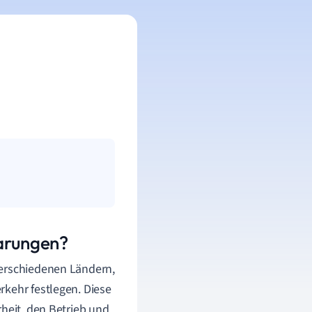
barungen?
verschiedenen Ländern,
rkehr festlegen. Diese
rheit, den Betrieb und