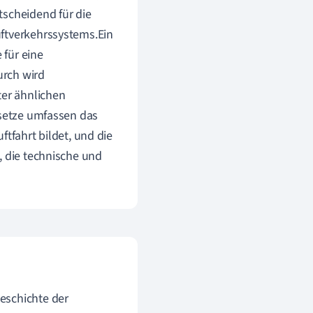
tscheidend für die
uftverkehrssystems.Ein
 für eine
urch wird
ter ähnlichen
esetze umfassen das
ftfahrt bildet, und die
, die technische und
eschichte der