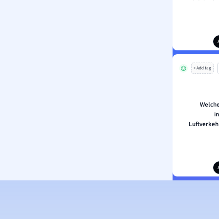
+ Add tag
Welche
i
Luftverkeh