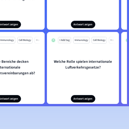
Antwort zeigen
Antwort zeigen
Immunology
Cell Biology
Mo
+ Add tag
Immunology
Cell Biology
Mo
 Bereiche decken
Welche Rolle spielen internationale
nternationale
Luftverkehrsgesetze?
rsvereinbarungen ab?
Antwort zeigen
Antwort zeigen