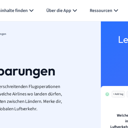
inhalte finden
Über die App
Ressourcen
ungen
Le
nbarungen
berschreitenden Flugoperationen
 welche Airlines wo landen dürfen,
+ Add tag
ten zwischen Ländern. Merke dir,
obalen Luftverkehr.
Welche
i
Luftverkeh