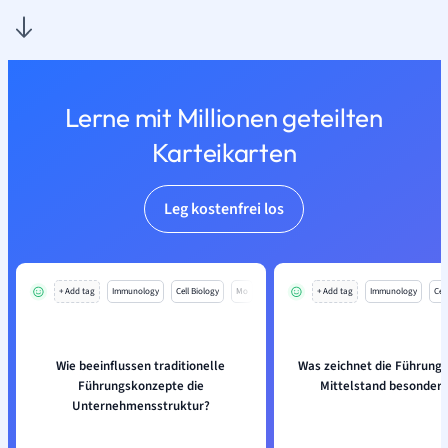
Lerne mit Millionen geteilten
Karteikarten
Leg kostenfrei los
+ Add tag
Immunology
Cell Biology
Mo
+ Add tag
Immunology
Cell
Wie beeinflussen traditionelle
Was zeichnet die Führungs
Führungskonzepte die
Mittelstand besonders
Unternehmensstruktur?