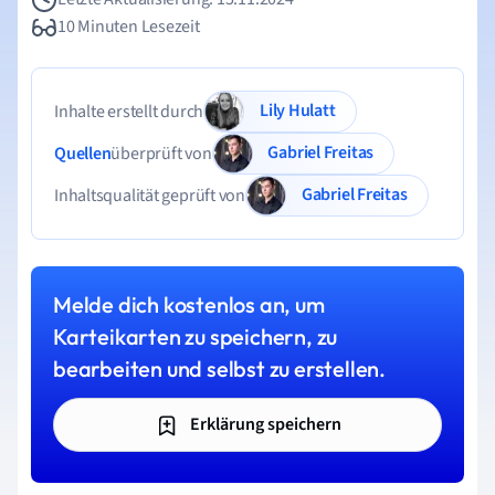
10 Minuten Lesezeit
Lily Hulatt
Inhalte erstellt durch
Gabriel Freitas
Quellen
überprüft von
Gabriel Freitas
Inhaltsqualität geprüft von
Melde dich kostenlos an, um
Karteikarten zu speichern, zu
bearbeiten und selbst zu erstellen.
Erklärung speichern