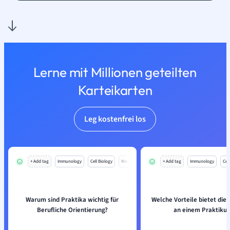
Lerne mit Millionen geteilten
Karteikarten
Leg kostenfrei los
+ Add tag
Immunology
Cell Biology
Mo
+ Add tag
Immunology
Cell
Warum sind Praktika wichtig für
Welche Vorteile bietet die
Berufliche Orientierung?
an einem Praktiku