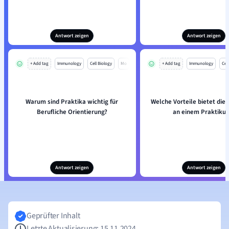
Antwort zeigen
Antwort zeigen
+ Add tag
Immunology
Cell Biology
Mo
+ Add tag
Immunology
Cell
Warum sind Praktika wichtig für
Welche Vorteile bietet die
Berufliche Orientierung?
an einem Praktiku
Antwort zeigen
Antwort zeigen
Geprüfter Inhalt
Letzte Aktualisierung: 15.11.2024