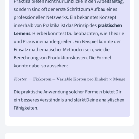
Praktika bieten nicht nur Einblicke in den Arbeitsalltag,
sondern sind oft der erste Schritt zum Aufbau eines
professionellen Netzwerks. Ein bekanntes Konzept
innerhalb von Praktika ist das Prinzip des
praktischen
Lernens
. Hierbei konntest Du beobachten, wie Theorie
und Praxis ineinandergreifen. Ein Beispiel könnte der
Einsatz mathematischer Methoden sein, wie die
Berechnung von Produktionskosten. Die Formel
könnte dabei so aussehen:
K
o
s
t
e
n
=
Fixkosten
+
Variable Kosten pro Einheit
×
Menge
Die praktische Anwendung solcher Formeln bietet Dir
ein besseres Verständnis und stärkt Deine analytischen
Fähigkeiten.