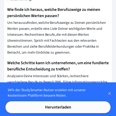
Wie finde ich heraus, welche Berufszweige zu meinen
persönlichen Werten passen?
Um herauszufinden, welche Berufszweige zu Deinen persönlichen
Werten passen, erstelle eine Liste Deiner wichtigsten Werte und
Interessen. Recherchiere Berufe, die mit diesen Werten
übereinstimmen. Sprich mit Fachleuten aus den relevanten
Bereichen und ziehe Berufsfelderkundungen oder Praktika in
Betracht, um mehr Einblicke zu gewinnen.
Welche Schritte kann ich unternehmen, um eine fundierte
berufliche Entscheidung zu treffen?
Analysiere Deine Interessen und Stärken, recherchiere
verschiedene Berufe im Bereich BWL, führe Informationsgespräche
mit Fachleuten und absolviere Praktika oder Schnuppertage. Nutze
94% der StudySmarter-Nutzer erzielen mit unserer
Berufsberatungsangebote und bilde Dich weiter, um fundierte
kostenlosen Plattform bessere Noten.
Entscheidungen zu treffen.
Herunterladen
Welche Ressourcen stehen zur Verfügung, um bei der