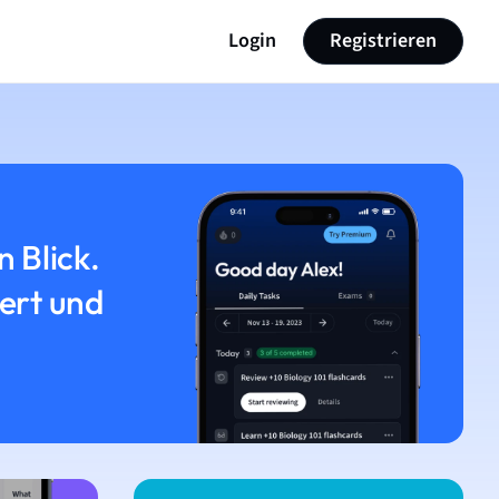
Login
Registrieren
n Blick.
iert und