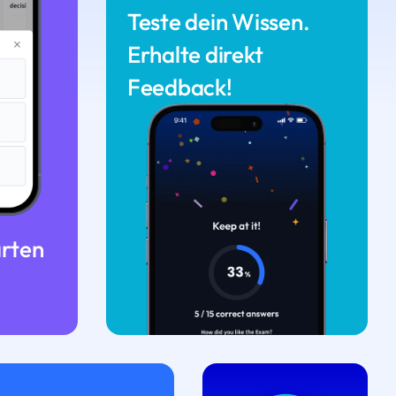
Teste dein Wissen.
Erhalte direkt
Feedback!
arten