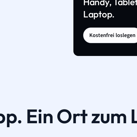
Handy, Tablet
Laptop.
Kostenfrei loslegen
pp. Ein Ort zum 