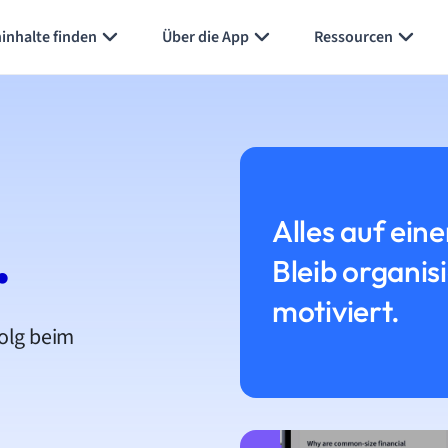
inhalte finden
Über die App
Ressourcen
Alles auf eine
.
Bleib organis
motiviert.
folg beim