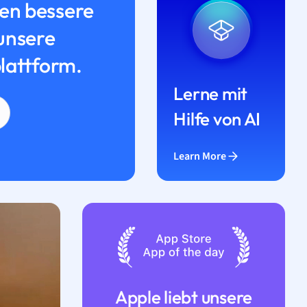
n bessere
unsere
lattform.
Lerne mit
Hilfe von AI
Learn More
Apple liebt unsere