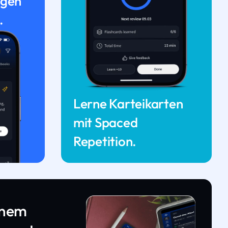
ngen
.
Lerne Karteikarten
mit Spaced
Repetition.
inem