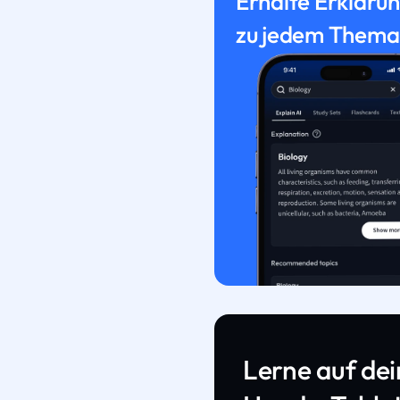
Erhalte Erkläru
zu jedem Thema
Lerne auf de