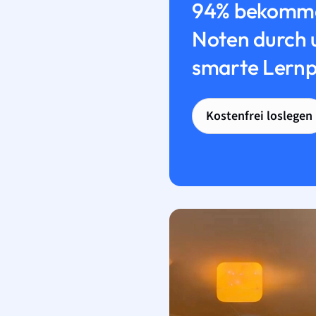
94% bekomme
Noten durch 
smarte Lernp
Kostenfrei loslegen