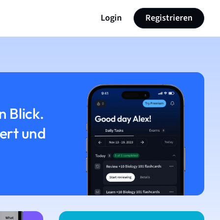
Login
Registrieren
n Blick.
iert und