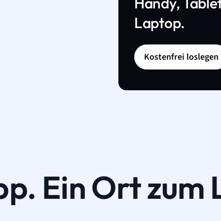
Handy, Tablet
Laptop.
Kostenfrei loslegen
pp. Ein Ort zum 