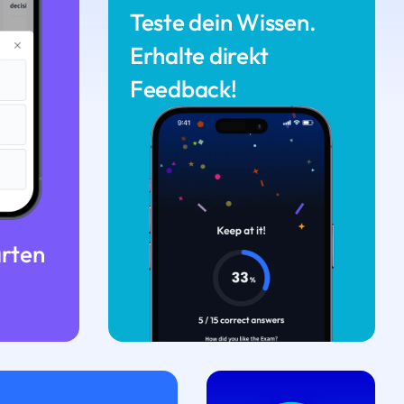
Teste dein Wissen.
Erhalte direkt
Feedback!
arten