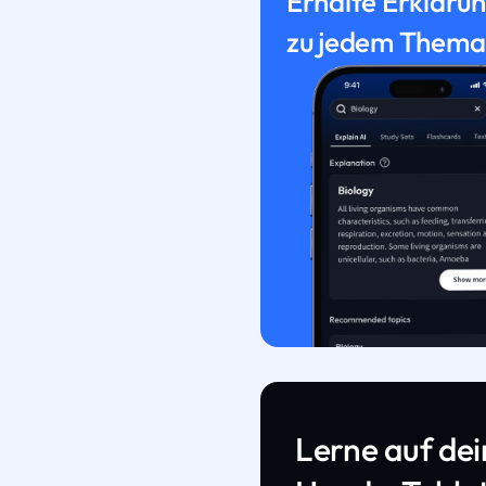
Erhalte Erkläru
zu jedem Thema
Lerne auf de