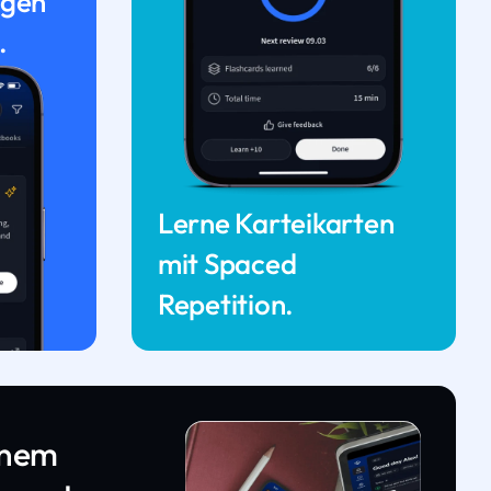
ngen
.
Lerne Karteikarten
mit Spaced
Repetition.
inem