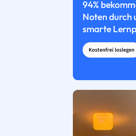
94% bekomme
Noten durch 
smarte Lernp
Kostenfrei loslegen