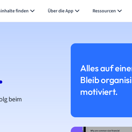
inhalte finden
Über die App
Ressourcen
Alles auf eine
.
Bleib organis
motiviert.
folg beim