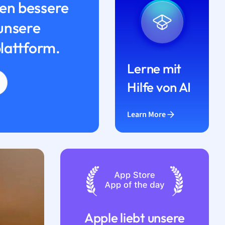
n bessere
unsere
lattform.
Lerne mit
Hilfe von AI
Learn More
Apple liebt unsere