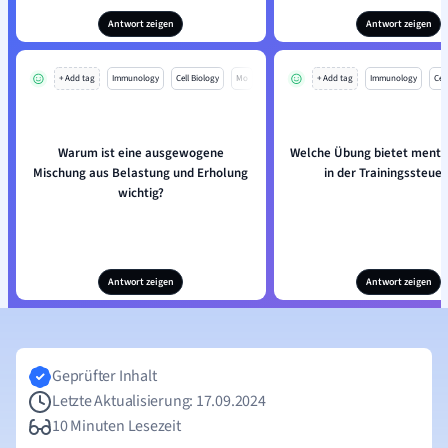
Antwort zeigen
Antwort zeigen
+ Add tag
Immunology
Cell Biology
Mo
+ Add tag
Immunology
Cell
Warum ist eine ausgewogene
Welche Übung bietet mental
Mischung aus Belastung und Erholung
in der Trainingssteue
wichtig?
Antwort zeigen
Antwort zeigen
Geprüfter Inhalt
Letzte Aktualisierung: 17.09.2024
10 Minuten Lesezeit