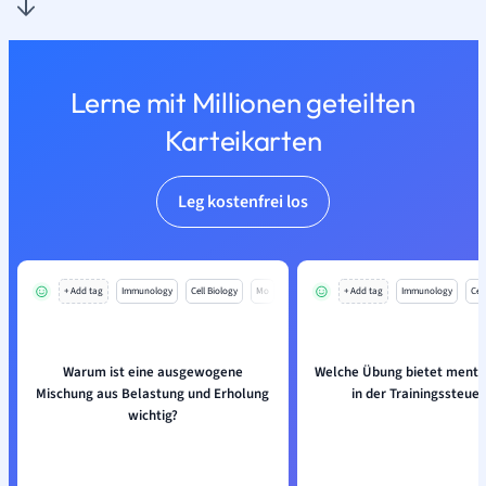
Lerne mit Millionen geteilten
Karteikarten
Leg kostenfrei los
+ Add tag
Immunology
Cell Biology
Mo
+ Add tag
Immunology
Cell
Warum ist eine ausgewogene
Welche Übung bietet mental
Mischung aus Belastung und Erholung
in der Trainingssteue
wichtig?