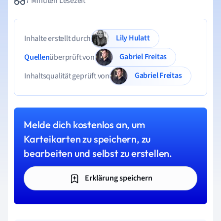
7 Minuten Lesezeit
Lily Hulatt
Inhalte erstellt durch
Gabriel Freitas
Quellen
überprüft von
Gabriel Freitas
Inhaltsqualität geprüft von
Melde dich kostenlos an, um
Karteikarten zu speichern, zu
bearbeiten und selbst zu erstellen.
Erklärung speichern