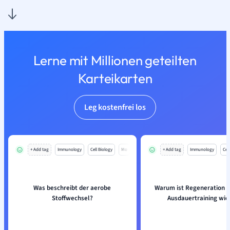
Lerne mit Millionen geteilten
Karteikarten
Leg kostenfrei los
+ Add tag
Immunology
Cell Biology
Mo
+ Add tag
Immunology
Cell
Was beschreibt der aerobe
Warum ist Regeneration 
Stoffwechsel?
Ausdauertraining wic