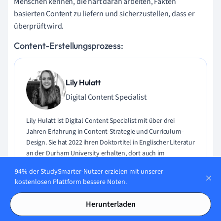
Menschen kennen, die hart daran arbeiten, Fakten
basierten Content zu liefern und sicherzustellen, dass er
überprüft wird.
Content-Erstellungsprozess:
Lily Hulatt
Digital Content Specialist
Lily Hulatt ist Digital Content Specialist mit über drei
Jahren Erfahrung in Content-Strategie und Curriculum-
Design. Sie hat 2022 ihren Doktortitel in Englischer Literatur
an der Durham University erhalten, dort auch im
Fachbereich Englische Studien unterrichtet und an
94% der StudySmarter-Nutzer erzielen mit unserer
verschiedenen Veröffentlichungen mitgewirkt. Lily ist
kostenlosen Plattform bessere Noten.
Expertin für Englische Literatur, Englische Sprache,
Geschichte und Philosophie.
Herunterladen