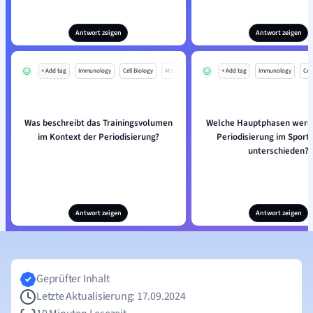
Antwort zeigen
Antwort zeigen
+ Add tag
Immunology
Cell Biology
Mo
+ Add tag
Immunology
Cell
Was beschreibt das Trainingsvolumen
Welche Hauptphasen werde
im Kontext der Periodisierung?
Periodisierung im Sportt
unterschieden?
Antwort zeigen
Antwort zeigen
Geprüfter Inhalt
Letzte Aktualisierung: 17.09.2024