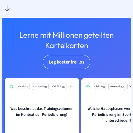
Lerne mit Millionen geteilten
Karteikarten
Leg kostenfrei los
+ Add tag
Immunology
Cell Biology
Mo
+ Add tag
Immunology
Cell
Was beschreibt das Trainingsvolumen
Welche Hauptphasen werde
im Kontext der Periodisierung?
Periodisierung im Sportt
unterschieden?