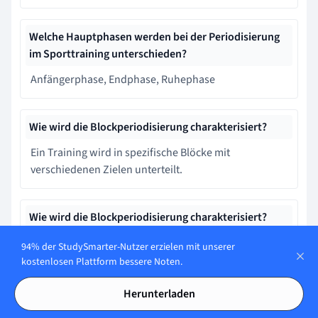
Welche Hauptphasen werden bei der Periodisierung
im Sporttraining unterschieden?
Anfängerphase, Endphase, Ruhephase
Wie wird die Blockperiodisierung charakterisiert?
Ein Training wird in spezifische Blöcke mit
verschiedenen Zielen unterteilt.
Wie wird die Blockperiodisierung charakterisiert?
Fokus auf lange Pausen zwischen Trainingsphasen.
94% der StudySmarter-Nutzer erzielen mit unserer
kostenlosen Plattform bessere Noten.
Welche Perioden umfasst die Periodisierung?
Herunterladen
Quartalszyklus, Wochenzyklus, Tageszyklus.