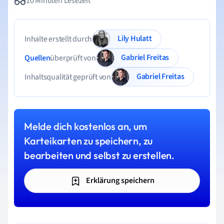
10 Minuten Lesezeit
Lily Hulatt
Inhalte erstellt durch
Gabriel Freitas
Quellen
überprüft von
Gabriel Freitas
Inhaltsqualität geprüft von
Melde dich kostenlos an, um
Karteikarten zu speichern, zu
bearbeiten und selbst zu erstellen.
Erklärung speichern