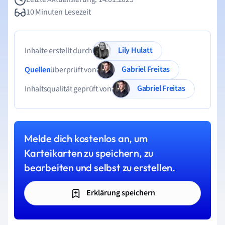
10 Minuten Lesezeit
Lily Hulatt
Inhalte erstellt durch
Gabriel Freitas
Quellen
überprüft von
Gabriel Freitas
Inhaltsqualität geprüft von
Melde dich kostenlos an, um
Karteikarten zu speichern, zu
bearbeiten und selbst zu erstellen.
Erklärung speichern