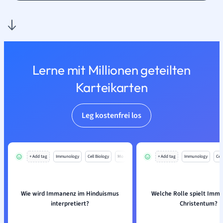
Lerne mit Millionen geteilten
Karteikarten
Leg kostenfrei los
+ Add tag
Immunology
Cell Biology
Mo
+ Add tag
Immunology
Cell
Wie wird Immanenz im Hinduismus
Welche Rolle spielt Imm
interpretiert?
Christentum?