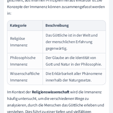
geschieht, aus internen Prinzipien heraus erklärbar ist.Die
Konzepte der Immanenz können zusammengefasst werden
in:
Kategorie
Beschreibung
Das Göttliche ist in der Welt und
Religiöse
der menschlichen Erfahrung
Immanenz
gegenwärtig.
Philosophische
Der Glaube an die Identität von
Immanenz
Gott und Natur in der Philosophie.
Wissenschaftliche
Die Erklärbarkeit aller Phänomene
Immanenz
innerhalb der Naturgesetze.
Im Kontext der
Religionswissenschaft
wird die Immanenz
häufig untersucht, um die verschiedenen Wege zu
analysieren, durch die Menschen das Göttliche erleben und
verstehen. Dies führt zu einer tiefen und vielfältigen