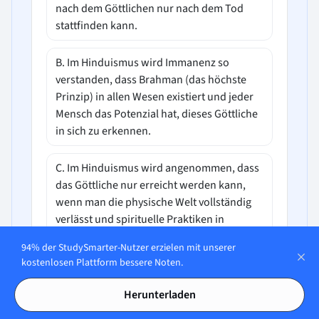
nach dem Göttlichen nur nach dem Tod
stattfinden kann.
B. Im Hinduismus wird Immanenz so
verstanden, dass Brahman (das höchste
Prinzip) in allen Wesen existiert und jeder
Mensch das Potenzial hat, dieses Göttliche
in sich zu erkennen.
C. Im Hinduismus wird angenommen, dass
das Göttliche nur erreicht werden kann,
wenn man die physische Welt vollständig
verlässt und spirituelle Praktiken in
Isolation verfolgt.
94% der StudySmarter-Nutzer erzielen mit unserer
kostenlosen Plattform bessere Noten.
D. Im Hinduismus ist Immanenz die
Überzeugung, dass alles Göttliche in
Herunterladen
heiligen Texten festgehalten ist und nicht