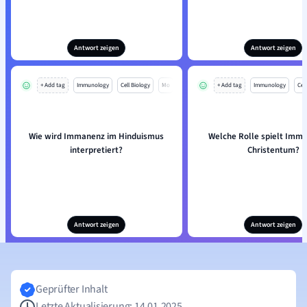
Antwort zeigen
Antwort zeigen
+ Add tag
Immunology
Cell Biology
Mo
+ Add tag
Immunology
Cell
Wie wird Immanenz im Hinduismus
Welche Rolle spielt Imm
interpretiert?
Christentum?
Antwort zeigen
Antwort zeigen
Geprüfter Inhalt
Letzte Aktualisierung: 14.01.2025