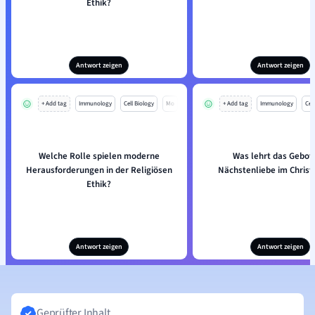
Ethik?
Antwort zeigen
Antwort zeigen
+ Add tag
Immunology
Cell Biology
Mo
+ Add tag
Immunology
Cell
Welche Rolle spielen moderne
Was lehrt das Gebot
Herausforderungen in der Religiösen
Nächstenliebe im Chris
Ethik?
Antwort zeigen
Antwort zeigen
Geprüfter Inhalt