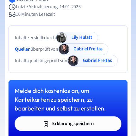
Letzte Aktualisierung: 14.01.2025
10 Minuten Lesezeit
Lily Hulatt
Inhalte erstellt durch
Gabriel Freitas
Quellen
überprüft von
Gabriel Freitas
Inhaltsqualität geprüft von
Melde dich kostenlos an, um
Karteikarten zu speichern, zu
bearbeiten und selbst zu erstellen.
Erklärung speichern