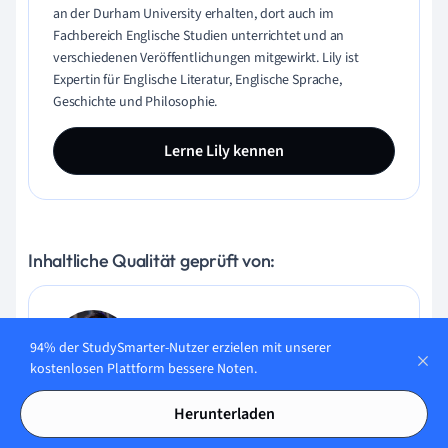
an der Durham University erhalten, dort auch im
Fachbereich Englische Studien unterrichtet und an
verschiedenen Veröffentlichungen mitgewirkt. Lily ist
Expertin für Englische Literatur, Englische Sprache,
Geschichte und Philosophie.
Lerne Lily kennen
Inhaltliche Qualität geprüft von:
Gabriel Freitas
94% der StudySmarter-Nutzer erzielen mit unserer
AI Engineer
kostenlosen Plattform bessere Noten.
Gabriel Freitas ist AI Engineer mit solider Erfahrung in
Herunterladen
Softwareentwicklung, maschinellen Lernalgorithmen und