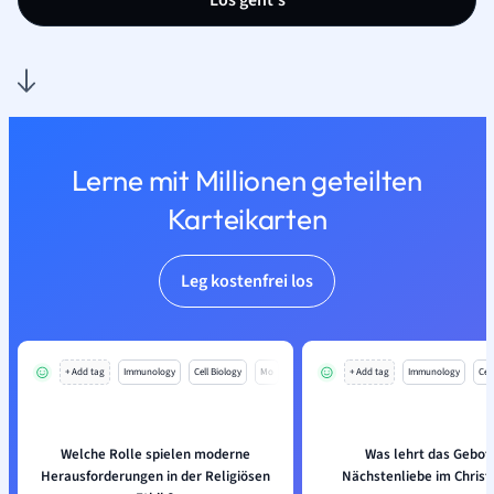
Los geht’s
Lerne mit Millionen geteilten
Karteikarten
Leg kostenfrei los
+ Add tag
Immunology
Cell Biology
Mo
+ Add tag
Immunology
Cell
Welche Rolle spielen moderne
Was lehrt das Gebot
Herausforderungen in der Religiösen
Nächstenliebe im Chris