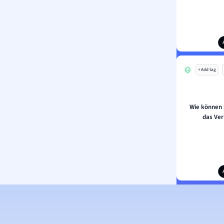
+ Add tag
Wie können 
das Ver