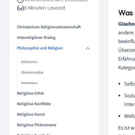
8 Minuten Lesezeit
Was 
Glaube
Christentum Religionswissenschaft
andere 
Interreligiöser Dialog
beeinfl
Philosophie und Religion
Überzeu
Erfahru
Atheismus
Kategor
Glaubenssätze
Selb
Immanenz
Religiöse Ethik
Sozi
Inte
Religiöse Konflikte
Religiöse Kunst
Welt
Religiöse Phänomene
Es ist 