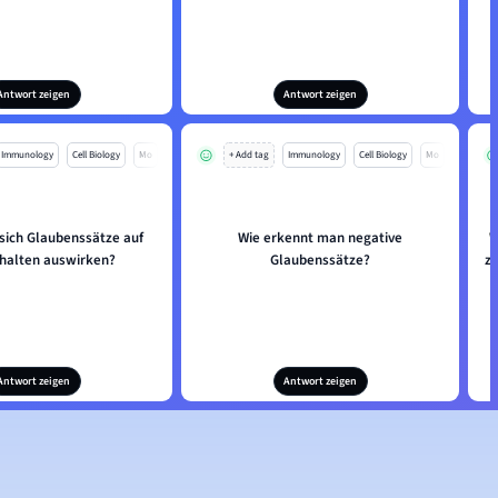
Antwort zeigen
Antwort zeigen
Immunology
Cell Biology
Mo
+ Add tag
Immunology
Cell Biology
Mo
sich Glaubenssätze auf
Wie erkennt man negative
W
halten auswirken?
Glaubenssätze?
z
Antwort zeigen
Antwort zeigen