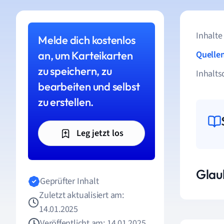
Inhalte
Melde dich kostenlos
an, um Karteikarten
Quelle
zu speichern, zu
Inhalts
bearbeiten und selbst
zu erstellen.
Leg jetzt los
Glau
Geprüfter Inhalt
Zuletzt aktualisiert am:
14.01.2025
Veröffentlicht am: 14.01.2025