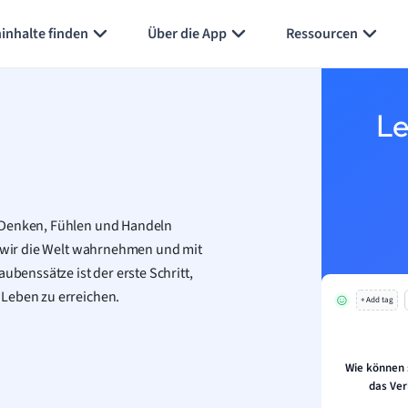
Karteikarten erstellen
Seite zusammenfassen
inhalte finden
Über die App
Ressourcen
Le
r Denken, Fühlen und Handeln
ie wir die Welt wahrnehmen und mit
enssätze ist der erste Schritt,
 Leben zu erreichen.
+ Add tag
Wie können 
das Ver