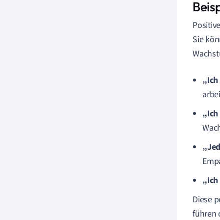
Beisp
Positiv
Sie kön
Wachstu
„Ich
arbe
„Ich
Wach
„Jed
Empa
„Ich
Diese p
führen 