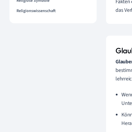
Religiöse Symbole
Fakten 
das Ver
Religionswissenschaft
Glau
Glaube
bestimm
lehrrei
Wenn
Unte
Könn
Hera