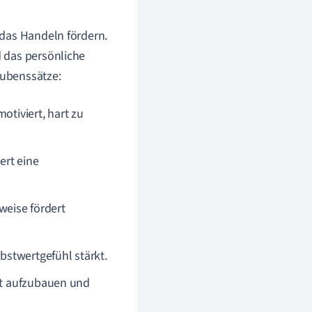
 das Handeln fördern.
 das persönliche
aubenssätze:
otiviert, hart zu
ert eine
weise fördert
bstwertgefühl stärkt.
et aufzubauen und