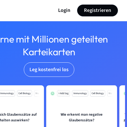
Login
Registrieren
rne mit Millionen geteilten
Karteikarten
Leg kostenfrei los
Immunology
Cell Biology
Mo
+ Add tag
Immunology
Cell Biology
Mo
sich Glaubenssätze auf
Wie erkennt man negative
W
halten auswirken?
Glaubenssätze?
z