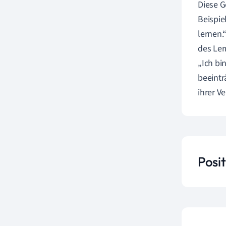
Diese G
Beispie
lernen.
des Ler
„Ich bi
beeintr
ihrer V
Posi