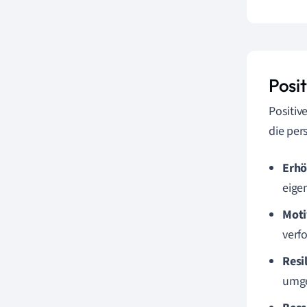
Posi
Positiv
die per
Erhö
eige
Moti
verf
Resi
umg