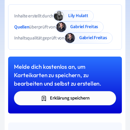
Lily Hulatt
Inhalte erstellt durch
Gabriel Freitas
Quellen
überprüft von
Gabriel Freitas
Inhaltsqualität geprüft von
Melde dich kostenlos an, um
Karteikarten zu speichern, zu
bearbeiten und selbst zu erstellen.
Erklärung speichern