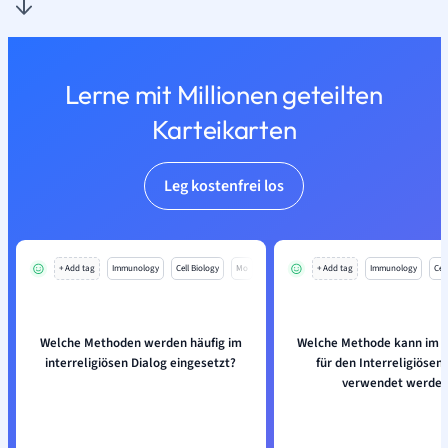
Lerne mit Millionen geteilten
Karteikarten
Leg kostenfrei los
+ Add tag
Immunology
Cell Biology
Mo
+ Add tag
Immunology
Cell
Welche Methoden werden häufig im
Welche Methode kann im U
interreligiösen Dialog eingesetzt?
für den Interreligiösen
verwendet werde