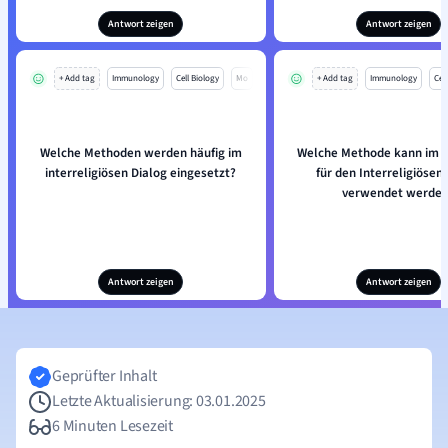
Antwort zeigen
Antwort zeigen
+ Add tag
Immunology
Cell Biology
Mo
+ Add tag
Immunology
Cell
Welche Methoden werden häufig im
Welche Methode kann im U
interreligiösen Dialog eingesetzt?
für den Interreligiösen
verwendet werde
Antwort zeigen
Antwort zeigen
Geprüfter Inhalt
Letzte Aktualisierung: 03.01.2025
6 Minuten Lesezeit