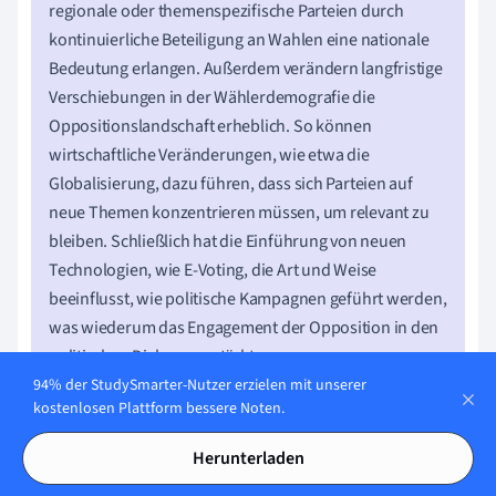
regionale oder themenspezifische Parteien durch
kontinuierliche Beteiligung an Wahlen eine nationale
Bedeutung erlangen. Außerdem verändern langfristige
Verschiebungen in der Wählerdemografie die
Oppositionslandschaft erheblich. So können
wirtschaftliche Veränderungen, wie etwa die
Globalisierung, dazu führen, dass sich Parteien auf
neue Themen konzentrieren müssen, um relevant zu
bleiben. Schließlich hat die Einführung von neuen
Technologien, wie E-Voting, die Art und Weise
beeinflusst, wie politische Kampagnen geführt werden,
was wiederum das Engagement der Opposition in den
politischen Diskurs verstärkt.
94% der StudySmarter-Nutzer erzielen mit unserer
kostenlosen Plattform bessere Noten.
Opposition und Wahlen - Das Wichtigste
Herunterladen
Opposition und Wahlen sind essenziell für
demokratische Prozesse und Machtgleichgewicht.