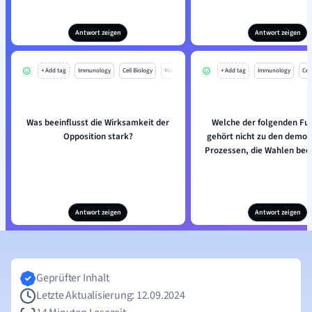
Antwort zeigen
Antwort zeigen
+ Add tag
Immunology
Cell Biology
Mo
+ Add tag
Immunology
Cell
Was beeinflusst die Wirksamkeit der
Welche der folgenden Fu
Opposition stark?
gehört nicht zu den demok
Prozessen, die Wahlen bee
Antwort zeigen
Antwort zeigen
Geprüfter Inhalt
Letzte Aktualisierung: 12.09.2024