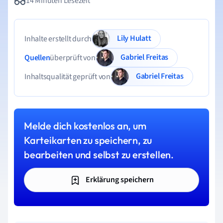
14 Minuten Lesezeit
Lily Hulatt
Inhalte erstellt durch
Gabriel Freitas
Quellen
überprüft von
Gabriel Freitas
Inhaltsqualität geprüft von
Melde dich kostenlos an, um
Karteikarten zu speichern, zu
bearbeiten und selbst zu erstellen.
Erklärung speichern