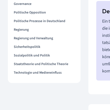
Governance
Politische Opposition
Ein 
Politische Prozesse in Deutschland
die 
Regierung
inst
Regierung und Verwaltung
tats
Sicherheitspolitik
biet
Sozialpolitik und Politik
könn
umfa
Staatstheorie und Politische Theorie
komb
Technologie und Medieneinfluss