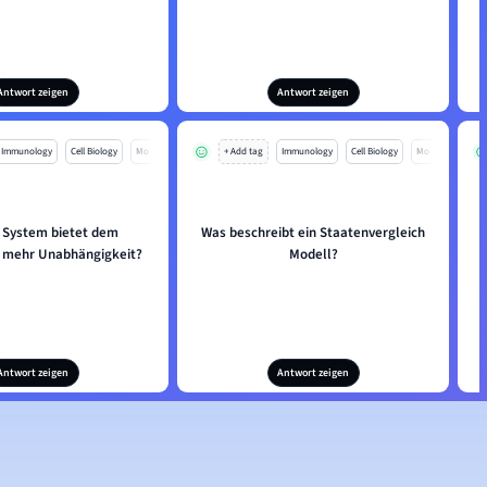
Antwort zeigen
Antwort zeigen
Immunology
Cell Biology
Mo
+ Add tag
Immunology
Cell Biology
Mo
 System bietet dem
Was beschreibt ein Staatenvergleich
 mehr Unabhängigkeit?
Modell?
Antwort zeigen
Antwort zeigen