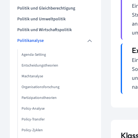
Ei
Politik und Gleichberechtigung
St
Politik und Umweltpolitik
an
Politik und Wirtschaftspolitik
um
Politikanalyse
Agenda-Setting
Ei
Entscheidungstheorien
So
Machtanalyse
un
na
Organisationsforschung
Partizipationstheorien
Policy-Analyse
Policy-Transfer
Policy-Zyklen
Klas