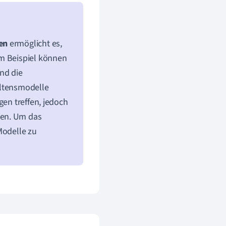
en
ermöglicht es,
um Beispiel können
nd die
altensmodelle
gen treffen, jedoch
hen. Um das
Modelle zu