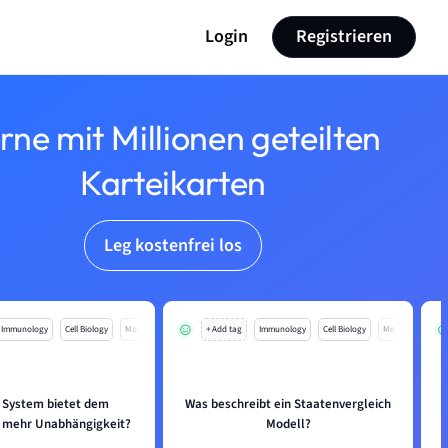
Login
Registrieren
rne mit Millionen geteilten
Karteikarten
Leg kostenfrei los
Immunology
Cell Biology
Mo
+ Add tag
Immunology
Cell Biology
Mo
 System bietet dem
Was beschreibt ein Staatenvergleich
 mehr Unabhängigkeit?
Modell?