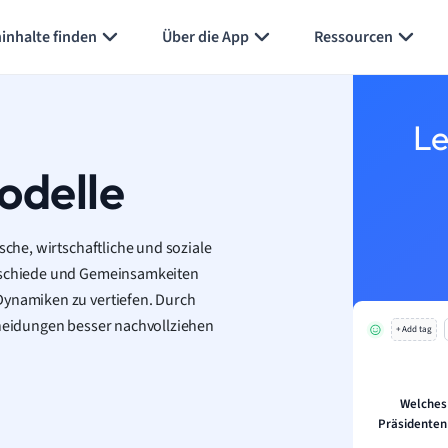
Karteikarten erstellen
Seite zusammenfassen
inhalte finden
Über die App
Ressourcen
Le
odelle
sche, wirtschaftliche und soziale
erschiede und Gemeinsamkeiten
Dynamiken zu vertiefen. Durch
cheidungen besser nachvollziehen
+ Add tag
Welches
Präsidenten