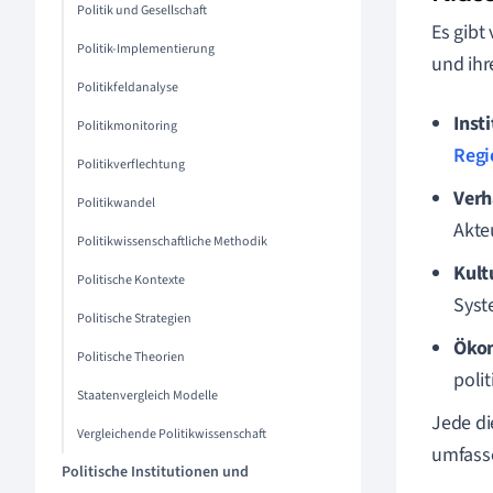
Politik und Gesellschaft
Es gibt
Politik-Implementierung
und ihr
Politikfeldanalyse
Inst
Politikmonitoring
Regi
Politikverflechtung
Verh
Politikwandel
Akte
Politikwissenschaftliche Methodik
Kult
Politische Kontexte
Syst
Politische Strategien
Ökon
Politische Theorien
poli
Staatenvergleich Modelle
Jede di
Vergleichende Politikwissenschaft
umfasse
Politische Institutionen und