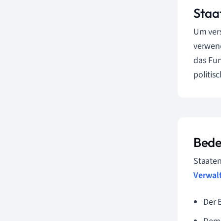
Staat
Um vers
verwend
das Fun
politis
Bede
Staaten
Verwal
Der 