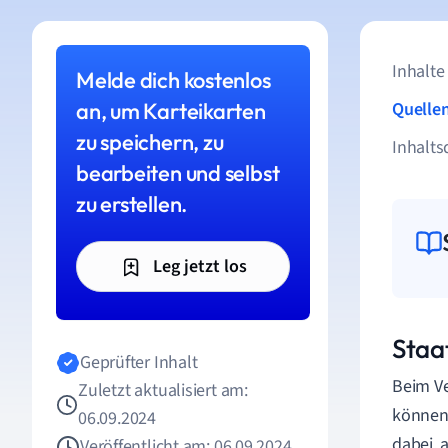
Inhalte
Melde dich kostenlos
an, um Karteikarten
Quelle
zu speichern, zu
Inhalts
bearbeiten und selbst
zu erstellen.
Leg jetzt los
Staa
Geprüfter Inhalt
Beim Ve
Zuletzt aktualisiert am:
können,
06.09.2024
dabei, 
Veröffentlicht am: 06.09.2024