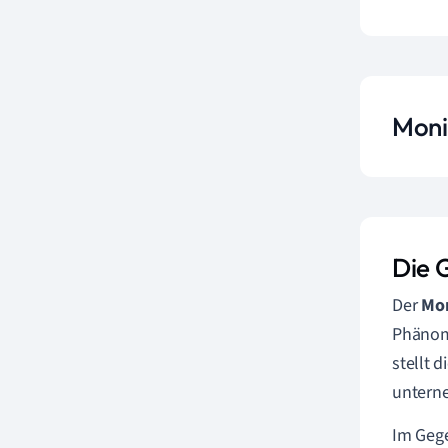
Moni
Die 
Der
Mo
Phänome
stellt 
unterne
Im Gege