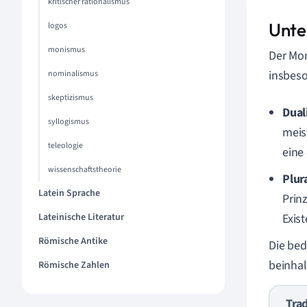
kritischer rationalismus
Unte
logos
monismus
Der Mon
insbes
nominalismus
skeptizismus
Dual
syllogismus
meis
teleologie
eine 
wissenschaftstheorie
Plur
Latein Sprache
Prin
Lateinische Literatur
Exis
Römische Antike
Die bed
beinhal
Römische Zahlen
Trad