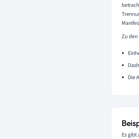
betrach
Trennun
Manifes
Zu den
Einhe
Dash
Die 
Beis
Es gibt