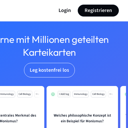
Login
Registrieren
rne mit Millionen geteilten
Karteikarten
Leg kostenfrei los
Immunology
Cell Biology
Mo
+ Add tag
Immunology
Cell Biology
Mo
 zentrales Merkmal des
Welches philosophische Konzept ist
W
Monismus?
ein Beispiel für Monismus?