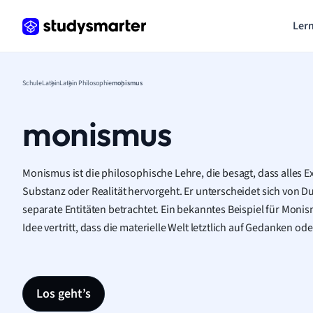
Lern
Schule
Latein
Latein Philosophie
monismus
monismus
Monismus ist die philosophische Lehre, die besagt, dass alles Ex
Substanz oder Realität hervorgeht. Er unterscheidet sich von Du
separate Entitäten betrachtet. Ein bekanntes Beispiel für Monism
Idee vertritt, dass die materielle Welt letztlich auf Gedanken od
Los geht’s