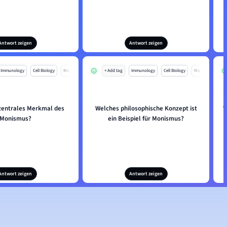
Antwort zeigen
Antwort zeigen
Immunology
Cell Biology
Mo
+ Add tag
Immunology
Cell Biology
Mo
 zentrales Merkmal des
Welches philosophische Konzept ist
W
Monismus?
ein Beispiel für Monismus?
Antwort zeigen
Antwort zeigen