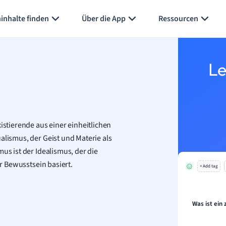
Karteikarten erstellen
Seite zusammenfassen
inhalte finden
Über die App
Ressourcen
Le
istierende aus einer einheitlichen
alismus, der Geist und Materie als
us ist der Idealismus, der die
er Bewusstsein basiert.
+ Add tag
Was ist ein