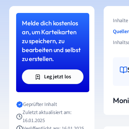
Inhalte
Melde dich kostenlos
an, um Karteikarten
Quelle
zu speichern, zu
Inhalts
bearbeiten und selbst
zu erstellen.
Leg jetzt los
Moni
Geprüfter Inhalt
Zuletzt aktualisiert am:
16.01.2025
Veröffentlicht am: 16.01.2025