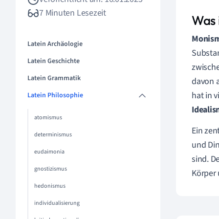
7 Minuten Lesezeit
Was 
Monis
Latein Archäologie
Substan
Latein Geschichte
zwische
Latein Grammatik
davon a
hat in 
Latein Philosophie
Ideali
atomismus
Ein zen
determinismus
und Din
eudaimonia
sind. D
gnostizismus
Körper 
hedonismus
individualisierung