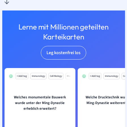
Lerne mit Millionen geteilten
Karteikarten
Leg kostenfrei los
+ Add tag
Immunology
Cell Biology
Mo
+ Add tag
Immunology
Cell
Welches monumentale Bauwerk
Welche Drucktechnik wurd
wurde unter der Ming-Dynastie
Ming-Dynastie weiterent
erheblich erweitert?