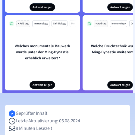
Antwort zeigen
Antwort zeigen
+ Add tag
Immunology
Cell Biology
Mo
+ Add tag
Immunology
Cell
Welches monumentale Bauwerk
Welche Drucktechnik wurd
wurde unter der Ming-Dynastie
Ming-Dynastie weiterent
erheblich erweitert?
Antwort zeigen
Antwort zeigen
Geprüfter Inhalt
Letzte Aktualisierung: 05.08.2024
8 Minuten Lesezeit