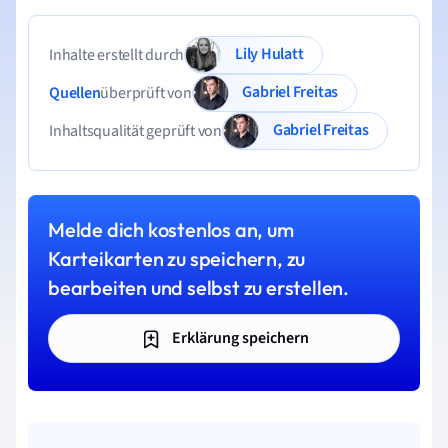
Lily Hulatt
Inhalte erstellt durch
Gabriel Freitas
Quellen
überprüft von
Gabriel Freitas
Inhaltsqualität geprüft von
Melde dich kostenlos an, um
Karteikarten zu speichern, zu
bearbeiten und selbst zu erstellen.
Erklärung speichern