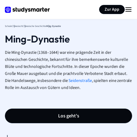
Karteikarten erstellen
Seite zusammenfassen
Zur App
Schule
Chinesisch
Chinesische Geschichte
Ming-Dynastie
Ming-Dynastie
Die Ming-Dynastie (1368–1644) war eine prägende Zeit in der
chinesischen Geschichte, bekannt für ihre bemerkenswerte kulturelle
Blüte und technologische Fortschritte. In dieser Epoche wurden die
Große Mauer ausgebaut und die prachtvolle Verbotene Stadt erbaut.
Die Handelswege, insbesondere die
Seidenstraße
, spielten eine zentrale
Rolle im Austausch von Gütern und Ideen.
Los geht’s