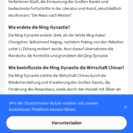
Verbotenen Stadt, die Erneuerung des Großen Kanals und
bedeutende Fortschritte in der Literatur und Kunst, einschließlich
des Romans "Die Reise nach Westen".
Wie endete die Ming-Dynastie?
Die Ming-Dynastie endete 1644, als der letzte Ming-Kaiser
Chongzhen Selbstmord beging, nachdem Peking von den Rebellen
unter Li Zicheng erobert wurde. Kurz darauf übernahmen die
Mandschu die Kontrolle und gründeten die Qing-Dynastie.
Wie beeinflusste die Ming-Dynastie die Wirtschaft Chinas?
Die Ming-Dynastie stärkte die Wirtschaft Chinas durch die
Wiederherstellung und Erweiterung des Großen Kanals, die
Förderung des Reisanbaus, sowie durch den Handel mit Silber als
Währungsstandard. Zudem führte der Ausbau der Seiden- und
Keramikproduktion zu einer Blüte des Handels.
94% der StudySmarter-Nutzer erzielen mit unserer
kostenlosen Plattform bessere Noten.
Wer waren bedeutende Herrscher der Ming-Dynastie?
Herunterladen
Bedeutende Herrscher der Ming-Dynastie waren unter anderem
Hongwu, der die Dynastie gründete, Yongle, bekannt für den Bau