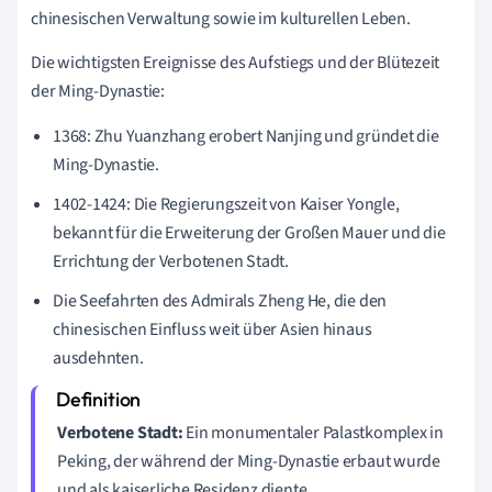
chinesischen Verwaltung sowie im kulturellen Leben.
Die wichtigsten Ereignisse des Aufstiegs und der Blütezeit
der Ming-Dynastie:
1368: Zhu Yuanzhang erobert Nanjing und gründet die
Ming-Dynastie.
1402-1424: Die Regierungszeit von Kaiser Yongle,
bekannt für die Erweiterung der Großen Mauer und die
Errichtung der Verbotenen Stadt.
Die Seefahrten des Admirals Zheng He, die den
chinesischen Einfluss weit über Asien hinaus
ausdehnten.
Verbotene Stadt:
Ein monumentaler Palastkomplex in
Peking, der während der Ming-Dynastie erbaut wurde
und als kaiserliche Residenz diente.