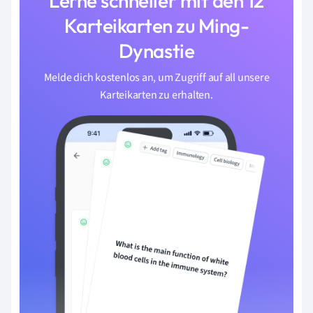
Lerne schneller mit den 12
Karteikarten zu Ming-
Dynastie
Melde dich kostenlos an, um Zugriff auf all unsere
Karteikarten zu erhalten.