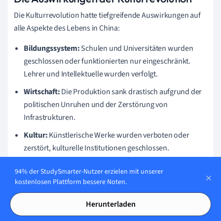
Die Kulturrevolution hatte tiefgreifende Auswirkungen auf
alle Aspekte des Lebens in China:
Bildungssystem:
Schulen und Universitäten wurden
geschlossen oder funktionierten nur eingeschränkt.
Lehrer und Intellektuelle wurden verfolgt.
Wirtschaft:
Die Produktion sank drastisch aufgrund der
politischen Unruhen und der Zerstörung von
Infrastrukturen.
Kultur:
Künstlerische Werke wurden verboten oder
zerstört, kulturelle Institutionen geschlossen.
Das Leben der Menschen veränderte sich radikal. Viele
94% der StudySmarter-Nutzer erzielen mit unserer
Familien wurden auseinandergerissen, und es herrschte
kostenlosen Plattform bessere Noten.
generelle Unsicherheit und Angst.
Herunterladen