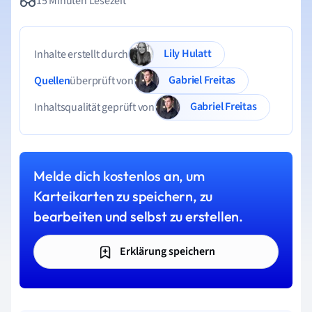
15 Minuten Lesezeit
Lily Hulatt
Inhalte erstellt durch
Gabriel Freitas
Quellen
überprüft von
Gabriel Freitas
Inhaltsqualität geprüft von
Melde dich kostenlos an, um
Karteikarten zu speichern, zu
bearbeiten und selbst zu erstellen.
Erklärung speichern