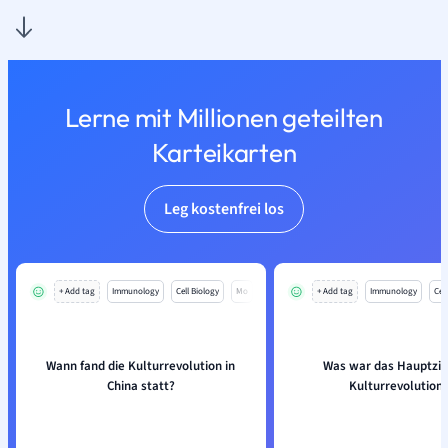
Lerne mit Millionen geteilten
Karteikarten
Leg kostenfrei los
+ Add tag
Immunology
Cell Biology
Mo
+ Add tag
Immunology
Cell
Wann fand die Kulturrevolution in
Was war das Hauptzie
China statt?
Kulturrevolution