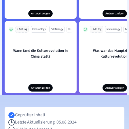
Antwort zeigen
Antwort zeigen
+ Add tag
Immunology
Cell Biology
Mo
+ Add tag
Immunology
Cell
Wann fand die Kulturrevolution in
Was war das Hauptzie
China statt?
Kulturrevolution
Antwort zeigen
Antwort zeigen
Geprüfter Inhalt
Letzte Aktualisierung: 05.08.2024