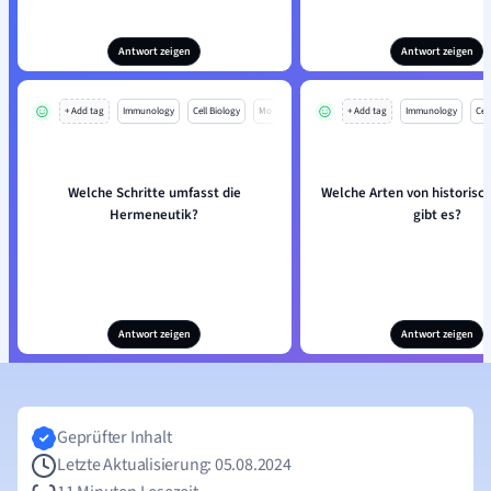
Antwort zeigen
Antwort zeigen
+ Add tag
Immunology
Cell Biology
Mo
+ Add tag
Immunology
Cell
Welche Schritte umfasst die
Welche Arten von historisc
Hermeneutik?
gibt es?
Antwort zeigen
Antwort zeigen
Geprüfter Inhalt
Letzte Aktualisierung: 05.08.2024