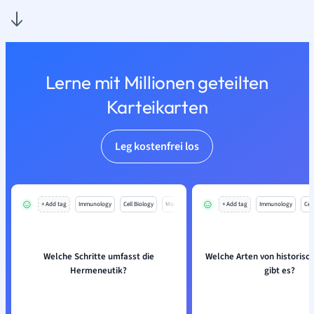
Lerne mit Millionen geteilten
Karteikarten
Leg kostenfrei los
+ Add tag
Immunology
Cell Biology
Mo
+ Add tag
Immunology
Cell
Welche Schritte umfasst die
Welche Arten von historisc
Hermeneutik?
gibt es?