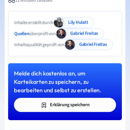
11 Minuten Lesezeit
Lily Hulatt
Inhalte erstellt durch
Gabriel Freitas
Quellen
überprüft von
Gabriel Freitas
Inhaltsqualität geprüft von
Melde dich kostenlos an, um
Karteikarten zu speichern, zu
bearbeiten und selbst zu erstellen.
Erklärung speichern