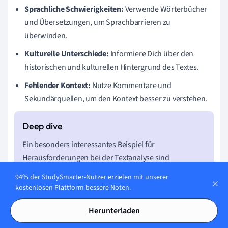
Sprachliche Schwierigkeiten:
Verwende Wörterbücher
und Übersetzungen, um Sprachbarrieren zu
überwinden.
Kulturelle Unterschiede:
Informiere Dich über den
historischen und kulturellen Hintergrund des Textes.
Fehlender Kontext:
Nutze Kommentare und
Sekundärquellen, um den Kontext besser zu verstehen.
Ein besonders interessantes Beispiel für
Herausforderungen bei der Textanalyse sind
chinesische Klassiktexte. Diese Texte nutzen oft
94% der StudySmarter-Nutzer erzielen mit unserer
poetische Sprache und Metaphern, die ohne tiefes
kostenlosen Plattform bessere Noten.
Wissen über die chinesische Kultur und Geschichte
schwer zu verstehen sind. Hier kann es hilfreich sein,
Herunterladen
Fachliteratur zu konsultieren und vielleicht sogar den