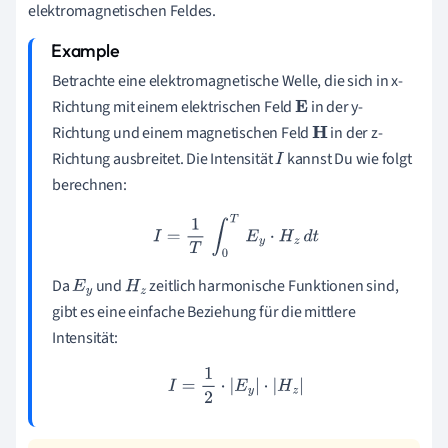
elektromagnetischen Feldes.
Betrachte eine elektromagnetische Welle, die sich in x-
Richtung mit einem elektrischen Feld
in der y-
E
Richtung und einem magnetischen Feld
in der z-
H
Richtung ausbreitet. Die Intensität
kannst Du wie folgt
I
berechnen:
I
=
1
T
∫
0
T
E
y
⋅
H
z
d
t
Da
und
zeitlich harmonische Funktionen sind,
E
y
H
z
gibt es eine einfache Beziehung für die mittlere
Intensität:
I
=
1
2
⋅
|
E
y
|
⋅
|
H
z
|