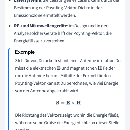
Lasersysteme
: die Leistung eines Lasers kann durch die
Bestimmung der Poynting-Vektor-Dichte in der
Emissionszone ermittelt werden.
RF- und Mikrowellengeräte
: im Design und in der
Analyse solcher Geräte hilft der Poynting-Vektor, die
Energieflüsse zu verstehen.
Stell Dir vor, Du arbeitest mit einer Antenne im Labor. Du
misst die elektrischen
und magnetischen
Felder
E
H
um die Antenne herum. Mithilfe der Formel für den
Poynting-Vektor kannst Du berechnen, wie viel Energie
von der Antenne abgestrahlt wird:
S
=
E
×
H
Die Richtung des Vektors zeigt, wohin die Energie fließt,
während seine Größe die Energiedichte an dieser Stelle