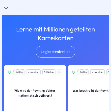
Lerne mit Millionen geteilten
Karteikarten
Leg kostenfrei los
+ Add tag
Immunology
Cell Biology
Mo
+ Add tag
Immunology
Cell
Wie wird der Poynting-Vektor
Was beschreibt der Poynti
mathematisch definiert?