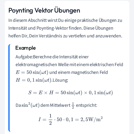
Poynting Vektor Übungen
In diesem Abschnitt wirst Du einige praktische Übungen zu
Intensität und Poynting-Vektor finden. Diese Übungen
helfen Dir, Dein Verständnis zu vertiefen und anzuwenden.
Aufgabe:Berechne die Intensität einer
elektromagnetischen Welle mit einem elektrischen Feld
und einem magnetischen Feld
E
=
50
sin
(
ω
t
)
.Lösung:
H
=
0
,
1
sin
(
ω
t
)
S
=
E
×
H
=
50
sin
(
ω
t
)
×
0
,
1
sin
(
ω
t
)
Da
dem Mittelwert
entspricht:
sin
2
(
ω
t
)
1
2
I
=
1
2
⋅
50
⋅
0
,
1
=
2
,
5
W
/
m
2