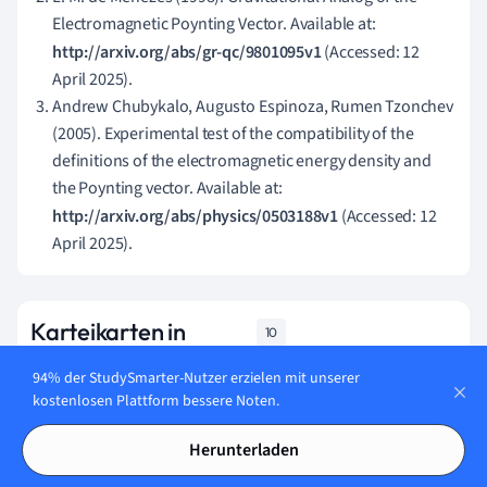
Electromagnetic Poynting Vector. Available at:
http://arxiv.org/abs/gr-qc/9801095v1
(Accessed: 12
April 2025).
Andrew Chubykalo, Augusto Espinoza, Rumen Tzonchev
(2005). Experimental test of the compatibility of the
definitions of the electromagnetic energy density and
the Poynting vector. Available at:
http://arxiv.org/abs/physics/0503188v1
(Accessed: 12
April 2025).
Karteikarten in
10
Poynting-Vektor
94% der StudySmarter-Nutzer erzielen mit unserer
kostenlosen Plattform bessere Noten.
Lerne jetzt
Herunterladen