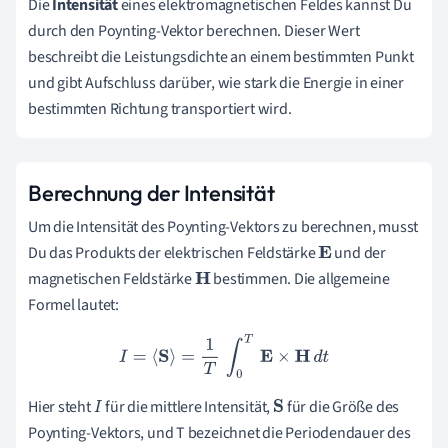
Die
Intensität
eines elektromagnetischen Feldes kannst Du
durch den Poynting-Vektor berechnen. Dieser Wert
beschreibt die Leistungsdichte an einem bestimmten Punkt
und gibt Aufschluss darüber, wie stark die Energie in einer
bestimmten Richtung transportiert wird.
Berechnung der Intensität
Um die Intensität des Poynting-Vektors zu berechnen, musst
Du das Produkts der elektrischen Feldstärke
und der
E
magnetischen Feldstärke
bestimmen. Die allgemeine
H
Formel lautet:
I
=
⟨
S
⟩
=
1
T
∫
0
T
E
×
H
d
t
Hier steht
für die mittlere Intensität,
für die Größe des
I
S
Poynting-Vektors, und T bezeichnet die Periodendauer des