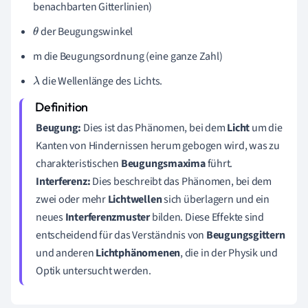
benachbarten Gitterlinien)
der Beugungswinkel
θ
m die Beugungsordnung (eine ganze Zahl)
die Wellenlänge des Lichts.
λ
Beugung:
Dies ist das Phänomen, bei dem
Licht
um die
Kanten von Hindernissen herum gebogen wird, was zu
charakteristischen
Beugungsmaxima
führt.
Interferenz:
Dies beschreibt das Phänomen, bei dem
zwei oder mehr
Lichtwellen
sich überlagern und ein
neues
Interferenzmuster
bilden. Diese Effekte sind
entscheidend für das Verständnis von
Beugungsgittern
und anderen
Lichtphänomenen
, die in der Physik und
Optik untersucht werden.