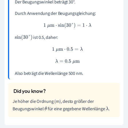
Der Beugungswinkel beträgt 30°.
Durch Anwendung der Beugungsgleichung:
1
μ
m
⋅
sin
(
30
°
)
=
1
⋅
λ
ist 0.5, daher:
sin
(
30
°
)
1
μ
m
⋅
0.5
=
λ
λ
=
0.5
μ
m
Also beträgt die Wellenlänge 500 nm.
Je höher die Ordnung (m), desto größer der
Beugungswinkel
für eine gegebene Wellenlänge
.
θ
λ