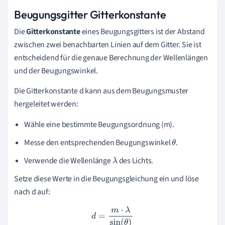
Beugungsgitter Gitterkonstante
Die
Gitterkonstante
eines Beugungsgitters ist der Abstand
zwischen zwei benachbarten Linien auf dem Gitter. Sie ist
entscheidend für die genaue Berechnung der Wellenlängen
und der Beugungswinkel.
Die Gitterkonstante d kann aus dem Beugungsmuster
hergeleitet werden:
Wähle eine bestimmte Beugungsordnung (m).
Messe den entsprechenden Beugungswinkel
.
θ
Verwende die Wellenlänge
des Lichts.
λ
Setze diese Werte in die Beugungsgleichung ein und löse
nach d auf:
d
=
m
⋅
λ
sin
(
θ
)