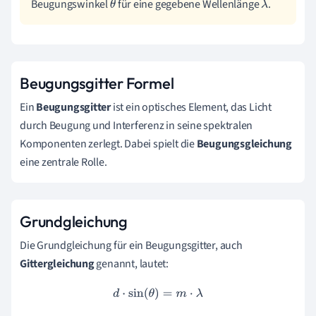
Beugungswinkel
für eine gegebene Wellenlänge
.
θ
λ
Beugungsgitter Formel
Ein
Beugungsgitter
ist ein optisches Element, das Licht
durch Beugung und Interferenz in seine spektralen
Komponenten zerlegt. Dabei spielt die
Beugungsgleichung
eine zentrale Rolle.
Grundgleichung
Die Grundgleichung für ein Beugungsgitter, auch
Gittergleichung
genannt, lautet:
d
⋅
sin
(
θ
)
=
m
⋅
λ