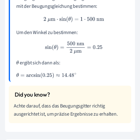
mit der Beugungsgleichung bestimmen:
2
μ
m
⋅
sin
(
θ
)
=
1
⋅
500
nm
Um den Winkel zu bestimmen:
sin
(
θ
)
=
500
nm
2
μ
m
=
0.25
ergibt sich dann als:
θ
θ
=
arcsin
(
0.25
)
≈
14.48
∘
Achte darauf, dass das Beugungsgitter richtig
ausgerichtet ist, um präzise Ergebnisse zu erhalten.