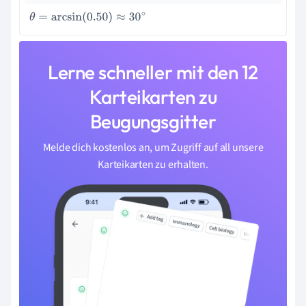
θ
=
arcsin
(
0.50
)
≈
30
∘
Lerne schneller mit den 12
Karteikarten zu
Beugungsgitter
Melde dich kostenlos an, um Zugriff auf all unsere
Karteikarten zu erhalten.