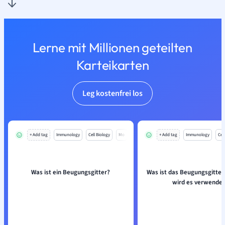
Lerne mit Millionen geteilten
Karteikarten
Leg kostenfrei los
+ Add tag
Immunology
Cell Biology
Mo
+ Add tag
Immunology
Cell
Was ist ein Beugungsgitter?
Was ist das Beugungsgitter
wird es verwendet