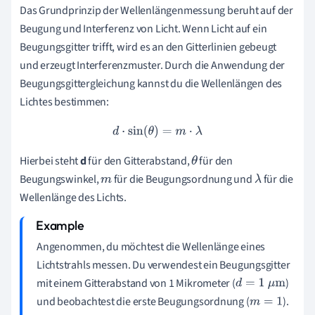
Das Grundprinzip der Wellenlängenmessung beruht auf der
Beugung und Interferenz von Licht. Wenn Licht auf ein
Beugungsgitter trifft, wird es an den Gitterlinien gebeugt
und erzeugt Interferenzmuster. Durch die Anwendung der
Beugungsgittergleichung kannst du die Wellenlängen des
Lichtes bestimmen:
d
⋅
sin
(
θ
)
=
m
⋅
λ
Hierbei steht
d
für den Gitterabstand,
für den
θ
Beugungswinkel,
für die Beugungsordnung und
für die
m
λ
Wellenlänge des Lichts.
Angenommen, du möchtest die Wellenlänge eines
Lichtstrahls messen. Du verwendest ein Beugungsgitter
mit einem Gitterabstand von 1 Mikrometer (
)
d
=
1
μ
m
und beobachtest die erste Beugungsordnung (
).
m
=
1