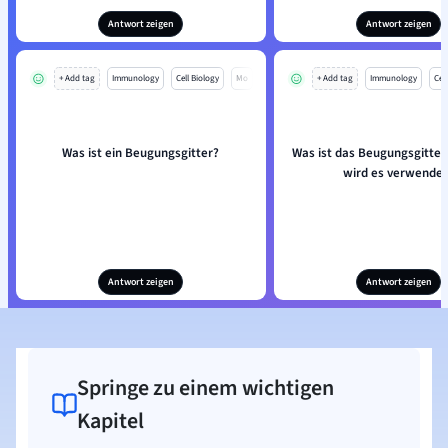
Antwort zeigen
Antwort zeigen
+ Add tag
Immunology
Cell Biology
Mo
+ Add tag
Immunology
Cell
Was ist ein Beugungsgitter?
Was ist das Beugungsgitter
wird es verwendet
Antwort zeigen
Antwort zeigen
Springe zu einem wichtigen
Kapitel