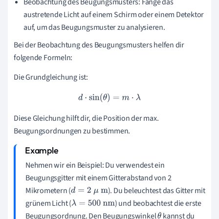
Beobachtung des Beugungsmusters: Fange das
austretende Licht auf einem Schirm oder einem Detektor
auf, um das Beugungsmuster zu analysieren.
Bei der Beobachtung des Beugungsmusters helfen dir
folgende Formeln:
Die Grundgleichung ist:
d
⋅
sin
(
θ
)
=
m
⋅
λ
Diese Gleichung hilft dir, die Position der max.
Beugungsordnungen zu bestimmen.
Nehmen wir ein Beispiel: Du verwendest ein
Beugungsgitter mit einem Gitterabstand von 2
Mikrometern (
). Du beleuchtest das Gitter mit
d
=
2
μ
m
grünem Licht (
) und beobachtest die erste
λ
=
500
nm
Beugungsordnung. Den Beugungswinkel
kannst du
θ