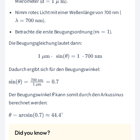
Mikrometer (
).
d
=
1
μ
m
Nimm rotes Licht mit einer Wellenlänge von 700 nm (
).
λ
=
700
nm
Betrachte die erste Beugungsordnung (
).
m
=
1
Die Beugungsgleichung lautet dann:
1
μ
m
⋅
sin
(
θ
)
=
1
⋅
700
nm
Dadurch ergibt sich für den Beugungswinkel:
sin
(
θ
)
=
700
nm
1
μ
m
=
0.7
Der Beugungswinkel
kann somit durch den Arkussinus
θ
berechnet werden:
θ
=
arcsin
(
0.7
)
≈
44.4
∘