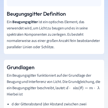
Beugungsgitter Definition
Ein
Beugungsgitter
ist ein optisches Element, das
verwendet wird, um Licht zu beugen und es in seine
spektralen Komponenten zu zerlegen. Es besteht
normalerweise aus einer großen Anzahl fein beabstandeter
paralleler Linien oder Schlitze.
Grundlagen
Ein Beugungsgitter funktioniert auf der Grundlage der
Beugung und Interferenz von Licht. Die Grundgleichung, die
ein Beugungsgitter beschreibt, lautet:
d
⋅
sin
(
θ
)
=
m
⋅
λ
Hierbei ist
d der Gitterabstand (der Abstand zwischen zwei