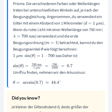
Prisma. Die verschiedenen Farben oder Wellenlängen
treten bei unterschiedlichen Winkeln auf, je nach der
Beugungsgleichung. Angenommen, du verwendest ein
Gitter mit einem Abstand von 1 Mikrometer (
).
d
=
1
μ
m
Wenn du rotes Licht mit einer Wellenlänge von 700 nm (
) verwendest und die erste
λ
=
700
nm
Beugungsordnung (
) betrachtest, kannst du den
m
=
1
Beugungswinkel
wie folgt berechnen:
θ
Daher ist:
1
μ
m
sin
(
θ
)
=
1
⋅
700
nm
sin
(
θ
)
=
700
nm
1
μ
m
=
700
1000
=
0.7
Um
zu finden, nehmen wir den Arkussinus:
θ
θ
=
arcsin
(
0.7
)
≈
44.4
∘
Je kleiner der Gitterabstand d, desto größer der