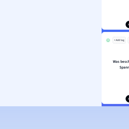
+ Add tag
Was besch
Span