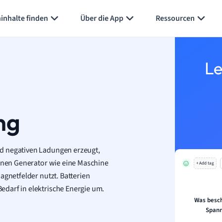
inhalte finden
Über die App
Ressourcen
Le
ng
nd negativen Ladungen erzeugt,
einen Generator wie eine Maschine
+ Add tag
agnetfelder nutzt. Batterien
darf in elektrische Energie um.
Was besch
Span