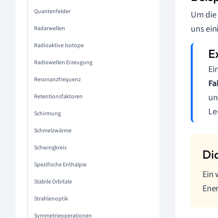
Quantenfelder
Um die 
uns ein
Radarwellen
Radioaktive Isotope
Radiowellen Erzeugung
Ei
Resonanzfrequenz
Fa
un
Retentionsfaktoren
Le
Schirmung
Schmelzwärme
Schwingkreis
Spezifische Enthalpie
Ein 
Stabile Orbitale
Ener
Strahlenoptik
Symmetrieoperationen