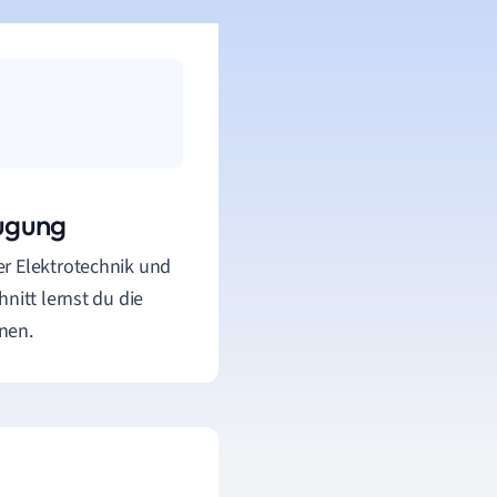
ugung
er Elektrotechnik und
nitt lernst du die
nen.