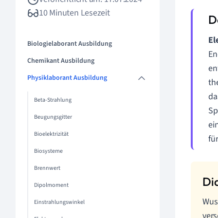
10 Minuten Lesezeit
El
Biologielaborant Ausbildung
En
Chemikant Ausbildung
en
Physiklaborant Ausbildung
th
da
Beta-Strahlung
Sp
Beugungsgitter
ei
Bioelektrizität
fü
Biosysteme
Brennwert
Dipolmoment
Wuss
Einstrahlungswinkel
ver