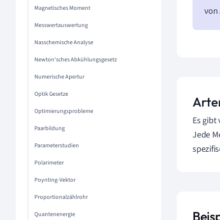
Magnetisches Moment
von
Messwertauswertung
Nasschemische Analyse
Newton'sches Abkühlungsgesetz
Numerische Apertur
Optik Gesetze
Arte
Optimierungsprobleme
Es gibt
Paarbildung
Jede Me
Parameterstudien
spezif
Polarimeter
Poynting-Vektor
Proportionalzählrohr
Beis
Quantenenergie