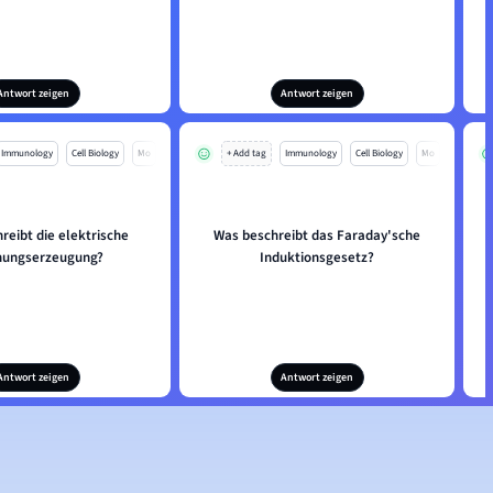
Antwort zeigen
Antwort zeigen
Immunology
Cell Biology
Mo
+ Add tag
Immunology
Cell Biology
Mo
reibt die elektrische
Was beschreibt das Faraday'sche
nungserzeugung?
Induktionsgesetz?
Antwort zeigen
Antwort zeigen