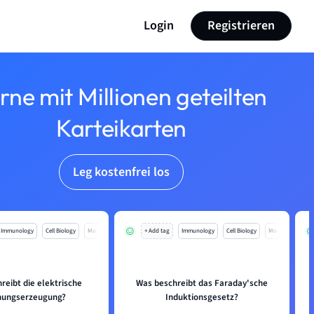
Login
Registrieren
rne mit Millionen geteilten
Karteikarten
Leg kostenfrei los
Immunology
Cell Biology
Mo
+ Add tag
Immunology
Cell Biology
Mo
reibt die elektrische
Was beschreibt das Faraday'sche
nungserzeugung?
Induktionsgesetz?