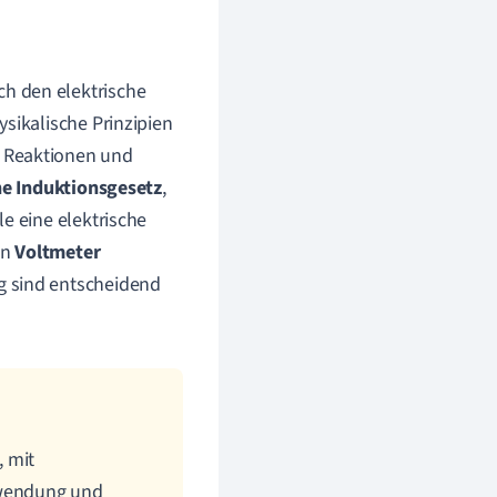
ch den elektrische
sikalische Prinzipien
e Reaktionen und
he Induktionsgesetz
,
e eine elektrische
in
Voltmeter
g sind entscheidend
, mit
nwendung und