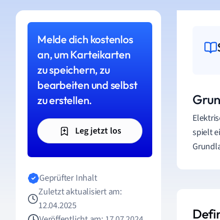
Melde dich kostenlos
an, um Karteikarten
zu speichern, zu
bearbeiten und selbst
Grun
zu erstellen.
Elektri
Leg jetzt los
spielt 
Grundl
Geprüfter Inhalt
Zuletzt aktualisiert am:
12.04.2025
Defi
Veröffentlicht am: 17.07.2024