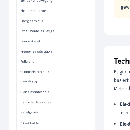
Elektronenbewegung
gewü
Elektronendichte
Energieniveaus
Experimentelles Design
Fourier-Gesetz
Frequenzmodulation
Tech
Fullerene
Es gibt
Geometrische Optik
basiert
Gitterfehler
Method
Gleichstromtechnik
Halbleiterdetektoren
Elek
in e
Hebelgesetz
Heizleistung
Elek