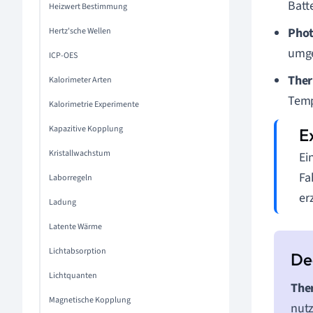
Batt
Heizwert Bestimmung
Phot
Hertz'sche Wellen
umge
ICP-OES
Ther
Kalorimeter Arten
Temp
Kalorimetrie Experimente
Kapazitive Kopplung
Kristallwachstum
Ei
Fa
Laborregeln
er
Ladung
Latente Wärme
Lichtabsorption
Lichtquanten
The
Magnetische Kopplung
nutz