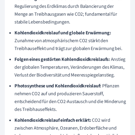
Regulierung des Erdklimas durch Balancierung der
Menge an Treibhausgasen wie CO2; fundamental für
stabile Lebensbedingungen.
Kohlendioxidkreislauf und globale Erwärmung:
Zunahme von atmosphärischem CO2 stärkt den
Treibhauseffekt und trägt zur globalen Erwärmung bei.
Folgen eines gestörten Kohlendioxidkreislaufs:
Anstieg
der globalen Temperaturen, Veränderungen des Klimas,
Verlust der Biodiversität und Meeresspiegelanstieg.
Photosynthese und Kohlendioxidkreislauf:
Pflanzen
nehmen CO2 auf und produzieren Sauerstoff,
entscheidend für den CO2-Austausch und die Minderung
des Treibhauseffekts.
Kohlendioxidkreislauf einfach erklärt:
CO2 wird
zwischen Atmosphäre, Ozeanen, Erdoberfläche und