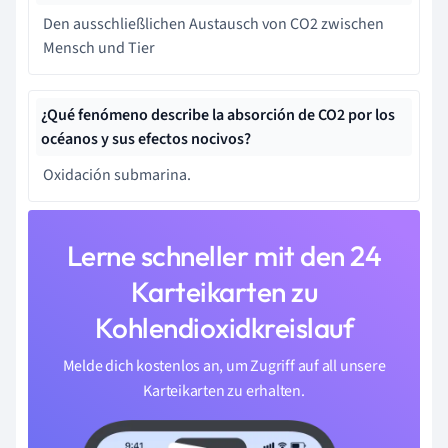
Den ausschließlichen Austausch von CO2 zwischen
Mensch und Tier
¿Qué fenómeno describe la absorción de CO2 por los
océanos y sus efectos nocivos?
Oxidación submarina.
Lerne schneller mit den 24
Karteikarten zu
Kohlendioxidkreislauf
Melde dich kostenlos an, um Zugriff auf all unsere
Karteikarten zu erhalten.