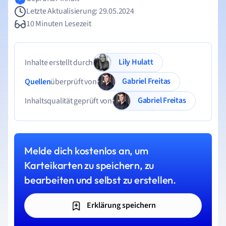
Letzte Aktualisierung: 29.05.2024
10 Minuten Lesezeit
Lily Hulatt
Inhalte erstellt durch
Gabriel Freitas
Quellen
überprüft von
Gabriel Freitas
Inhaltsqualität geprüft von
Melde dich kostenlos an, um
Karteikarten zu speichern, zu
bearbeiten und selbst zu erstellen.
Erklärung speichern