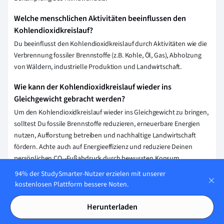
Welche menschlichen Aktivitäten beeinflussen den
Kohlendioxidkreislauf?
Du beeinflusst den Kohlendioxidkreislauf durch Aktivitäten wie die
Verbrennung fossiler Brennstoffe (z.B. Kohle, Öl, Gas), Abholzung
von Wäldern, industrielle Produktion und Landwirtschaft.
Wie kann der Kohlendioxidkreislauf wieder ins
Gleichgewicht gebracht werden?
Um den Kohlendioxidkreislauf wieder ins Gleichgewicht zu bringen,
solltest Du fossile Brennstoffe reduzieren, erneuerbare Energien
nutzen, Aufforstung betreiben und nachhaltige Landwirtschaft
fördern. Achte auch auf Energieeffizienz und reduziere Deinen
persönlichen CO₂-Fußabdruck durch bewussten Konsum.
94% der StudySmarter-Nutzer erzielen mit unserer
Welche natürlichen Prozesse sind Teil des
kostenlosen Plattform bessere Noten.
Kohlendioxidkreislaufs?
Zu den natürlichen Prozessen des Kohlendioxidkreislaufs zählen
Herunterladen
die Photosynthese, bei der Pflanzen CO₂ aufnehmen, die Atmung