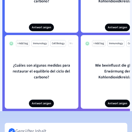
carbono?
Kohlendioxidkreisla
Antwort zeigen
Antwort zeigen
+ Add tag
Immunology
Cell Biology
Mo
+ Add tag
Immunology
Cell
¿Cuáles son algunas medidas para
Wie beeinflusst die gl
restaurar el equilibrio del ciclo del
Erwärmung den
carbono?
Kohlendioxidkreisla
Antwort zeigen
Antwort zeigen
Geprüfter Inhalt