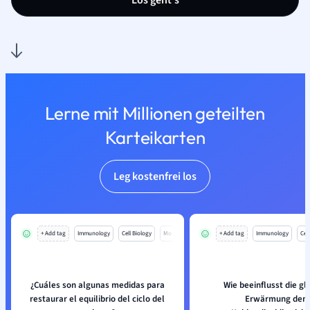
Los geht’s
Lerne mit Millionen geteilten
Karteikarten
Leg kostenfrei los
+ Add tag
Immunology
Cell Biology
Mo
+ Add tag
Immunology
Cell
¿Cuáles son algunas medidas para
Wie beeinflusst die gl
restaurar el equilibrio del ciclo del
Erwärmung den