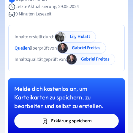
Letzte Aktualisierung: 29.05.2024
9 Minuten Lesezeit
Lily Hulatt
Inhalte erstellt durch
Gabriel Freitas
Quellen
überprüft von
Gabriel Freitas
Inhaltsqualität geprüft von
Melde dich kostenlos an, um
Karteikarten zu speichern, zu
bearbeiten und selbst zu erstellen.
Erklärung speichern