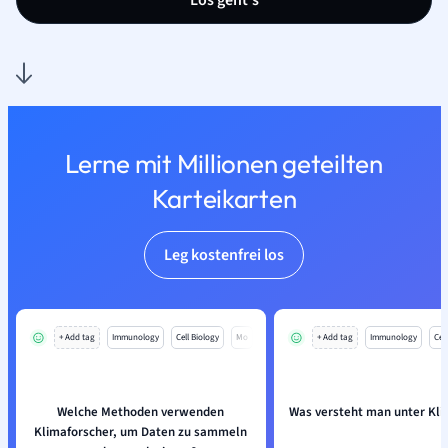
Los geht’s
Lerne mit Millionen geteilten
Karteikarten
Leg kostenfrei los
+ Add tag
Immunology
Cell Biology
Mo
+ Add tag
Immunology
Cell
Welche Methoden verwenden
Was versteht man unter Kl
Klimaforscher, um Daten zu sammeln