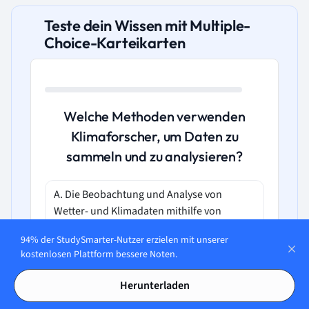
Teste dein Wissen mit Multiple-
Choice-Karteikarten
Welche Methoden verwenden
Klimaforscher, um Daten zu
sammeln und zu analysieren?
A. Die Beobachtung und Analyse von
Wetter- und Klimadaten mithilfe von
Satelliten und Wetterstationen.
94% der StudySmarter-Nutzer erzielen mit unserer
kostenlosen Plattform bessere Noten.
B. Die Durchführung psychologischer
Umfragen, um Meinungen über den
Herunterladen
Klimawandel zu sammeln.