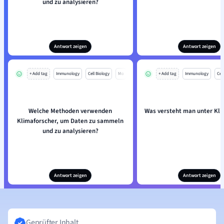
und zu analysieren?
Antwort zeigen
Antwort zeigen
+ Add tag
Immunology
Cell Biology
Mo
+ Add tag
Immunology
Cell
Welche Methoden verwenden
Was versteht man unter Kl
Klimaforscher, um Daten zu sammeln
und zu analysieren?
Antwort zeigen
Antwort zeigen
Geprüfter Inhalt