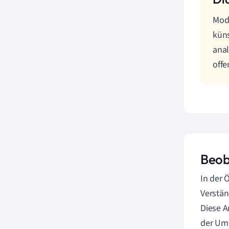
Mod
küns
anal
offe
Beob
In der
Verstä
Diese A
der Umw