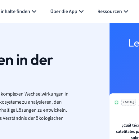
inhalte finden
Über die App
Ressourcen
Le
n in der
ie komplexen Wechselwirkungen in
Ökosysteme zu analysieren, den
+ Add tag
hhaltige Lösungen zu entwickeln.
s Verständnis der ökologischen
¿Cuál téc
satelitales 
sobr