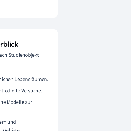
rblick
nach Studienobjekt
rlichen Lebensräumen.
trollierte Versuche.
he Modelle zur
dern und
 Gebiete.