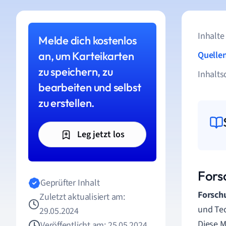
Inhalte
Melde dich kostenlos
an, um Karteikarten
Quelle
zu speichern, zu
Inhalts
bearbeiten und selbst
zu erstellen.
Leg jetzt los
Fors
Geprüfter Inhalt
Forsch
Zuletzt aktualisiert am:
und Tec
29.05.2024
Diese 
Veröffentlicht am: 25.05.2024