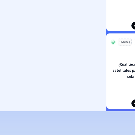
+ Add tag
¿Cuál téc
satelitales 
sobr