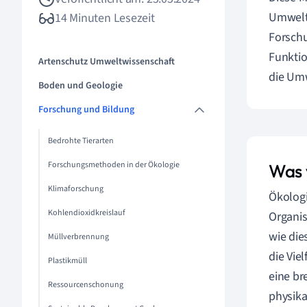
Umwelt 
14 Minuten Lesezeit
Forschu
Funktio
Artenschutz Umweltwissenschaft
die Um
Boden und Geologie
Forschung und Bildung
Bedrohte Tierarten
Forschungsmethoden in der Ökologie
Was 
Klimaforschung
Ökologi
Kohlendioxidkreislauf
Organis
wie die
Müllverbrennung
die Vie
Plastikmüll
eine br
Ressourcenschonung
physika