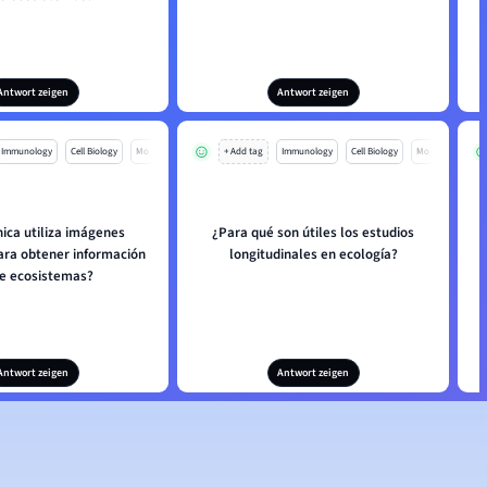
Antwort zeigen
Antwort zeigen
Immunology
Cell Biology
Mo
+ Add tag
Immunology
Cell Biology
Mo
nica utiliza imágenes
¿Para qué son útiles los estudios
para obtener información
longitudinales en ecología?
e ecosistemas?
Antwort zeigen
Antwort zeigen