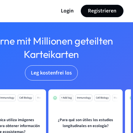
Login
Registrieren
rne mit Millionen geteilten
Karteikarten
Leg kostenfrei los
Immunology
Cell Biology
Mo
+ Add tag
Immunology
Cell Biology
Mo
nica utiliza imágenes
¿Para qué son útiles los estudios
para obtener información
longitudinales en ecología?
e ecosistemas?