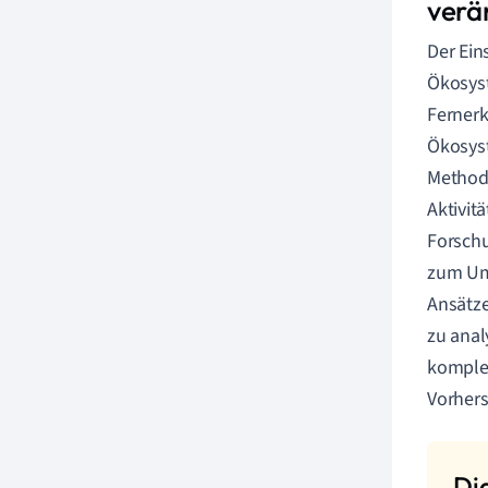
verä
Der Ein
Ökosyst
Fernerk
Ökosys
Method
Aktivit
Forschu
zum Umw
Ansätze
zu anal
komplex
Vorher