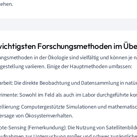
tehen.
wichtigsten Forschungsmethoden im Übe
ngsmethoden in der Ökologie sind vielfältig und können je 
gestellung variieren. Einige der Hauptmethoden umfassen:
arbeit: Die direkte Beobachtung und Datensammlung in natü
rimente: Sowohl im Feld als auch im Labor durchgeführte kon
llierung: Computergestützte Simulationen und mathematisc
ersage von Ökosystemverhalten.
te-Sensing (Fernerkundung): Die Nutzung von Satellitenbil
aufnahmen zur Untersuchung großer und schwer zugänglicher