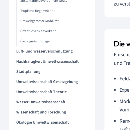
Sustainable Development Goals
zu vers
Tropische Regenwälder
Umweltgerechte Mobilität
Öffentlicher Nahverkehr
Ökologie Grundlagen
Die 
Luft- und Wasserverschmutzung
Forschu
Nachhaltigkeit Umweltwissenschaft
und Fra
Stadtplanung
Feld
Umweltwissenschaft Gesetzgebung
Expe
Umweltwissenschaft Theorie
Mode
Wasser Umweltwissenschaft
Vorh
Wissenschaft und Forschung
Remo
Ökologie Umweltwissenschaft
Luft