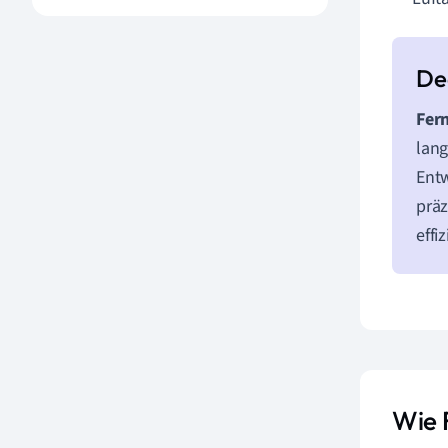
Fer
lang
Entw
präz
effi
Wie 