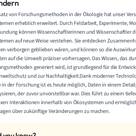
ndern
satz von Forschungsmethoden in der Ökologie hat unser Ver
emen erheblich erweitert. Durch Feldarbeit, Experimente, M
undung können Wissenschaftlerinnen und Wissenschaftler d
temen auf neue Weise verstehen. Sie entdecken Zusammenhä
en verborgen geblieben wären, und können so die Auswirku
äten auf die Umwelt präziser vorhersagen. Das Wissen, das du
ngsmethoden generiert wird, ist grundlegend für die Entwick
eltschutz und zur Nachhaltigkeit.Dank moderner Technolog
 in der Forschung ist es heute möglich, Daten in einem Deta
ysieren, der zuvor unvorstellbar war. Dies führt zu einem tief
en Interaktionen innerhalb von Ökosystemen und ermöglich
sagen über zukünftige Veränderungen zu machen.