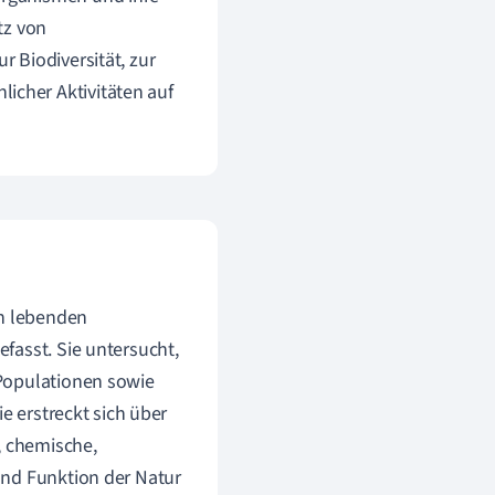
tz von
 Biodiversität, zur
cher Aktivitäten auf
en lebenden
fasst. Sie untersucht,
 Populationen sowie
e erstreckt sich über
, chemische,
und Funktion der Natur