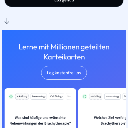
Los geht’s
Lerne mit Millionen geteilten
Karteikarten
Leg kostenfrei los
+ Add tag
Immunology
Cell Biology
Mo
+ Add tag
Immunology
Cell
Was sind häufige unerwünschte
Welches Ziel verfolgt
Nebenwirkungen der Brachytherapie?
Brachytherapie?