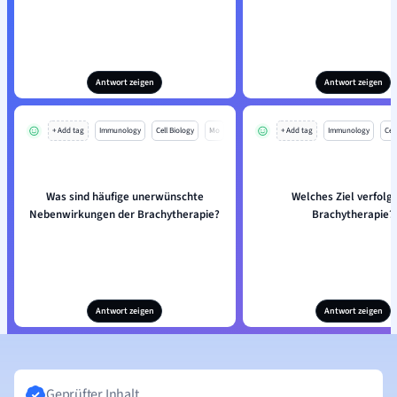
Antwort zeigen
Antwort zeigen
+ Add tag
Immunology
Cell Biology
Mo
+ Add tag
Immunology
Cell
Was sind häufige unerwünschte
Welches Ziel verfolgt
Nebenwirkungen der Brachytherapie?
Brachytherapie?
Antwort zeigen
Antwort zeigen
Geprüfter Inhalt