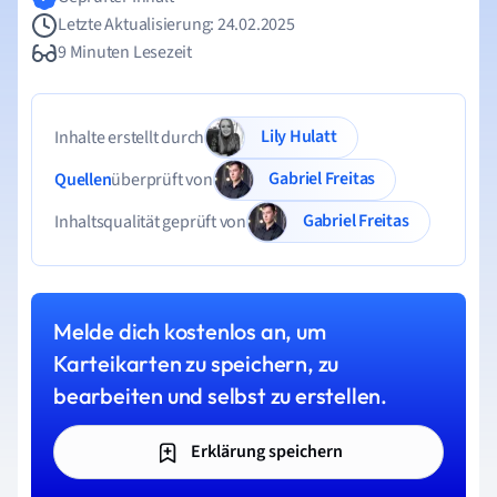
Letzte Aktualisierung: 24.02.2025
9 Minuten Lesezeit
Lily Hulatt
Inhalte erstellt durch
Gabriel Freitas
Quellen
überprüft von
Gabriel Freitas
Inhaltsqualität geprüft von
Melde dich kostenlos an, um
Karteikarten zu speichern, zu
bearbeiten und selbst zu erstellen.
Erklärung speichern