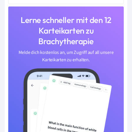
Lerne schneller mit den 12
Karteikarten zu
Brachytherapie
Melde dich kostenlos an, um Zugriff auf all unsere
Karteikarten zu erhalten.